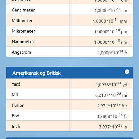
-22
Centimeter
1,0000*10
cm
-21
Millimeter
1,0000*10
mm
-18
Mikrometer
1,0000*10
µm
-15
Nanometer
1,0000*10
nm
-14
Angstrom
1,0000*10
Å
Amerikansk og Britisk
-24
Yard
1,0936*10
yd
-28
Mil
6,2137*10
mi
-27
Furlon
4,971*10
fur
-24
Fod
3,2808*10
ft
-23
Inch
3,937*10
in