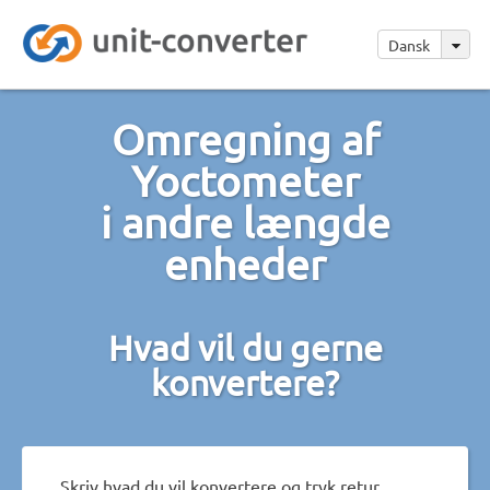
Dansk
Omregning af
Yoctometer
i andre længde
enheder
Hvad vil du gerne
konvertere?
Skriv hvad du vil konvertere og tryk retur.