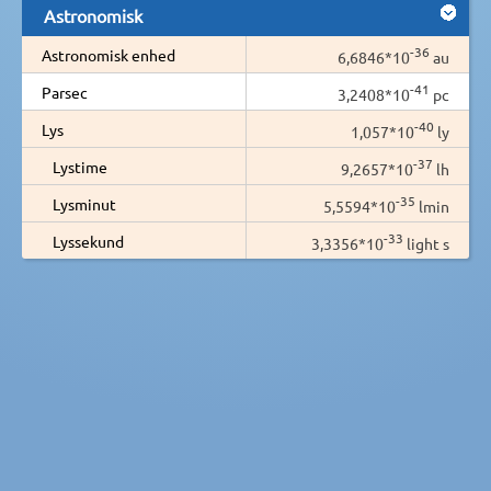
Astronomisk
-36
Astronomisk enhed
6,6846*10
au
-41
Parsec
3,2408*10
pc
-40
Lys
1,057*10
ly
-37
Lystime
9,2657*10
lh
-35
Lysminut
5,5594*10
lmin
-33
Lyssekund
3,3356*10
light s