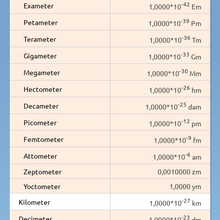
-42
Exameter
1,0000*10
Em
-39
Petameter
1,0000*10
Pm
-36
Terameter
1,0000*10
Tm
-33
Gigameter
1,0000*10
Gm
-30
Megameter
1,0000*10
Mm
-26
Hectometer
1,0000*10
hm
-25
Decameter
1,0000*10
dam
-12
Picometer
1,0000*10
pm
-9
Femtometer
1,0000*10
fm
-6
Attometer
1,0000*10
am
Zeptometer
0,0010000 zm
Yoctometer
1,0000 ym
-27
Kilometer
1,0000*10
km
-23
Decimeter
1,0000*10
dm