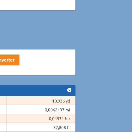
10,936 yd
0,0062137 mi
0,04971 fur
32,808 ft