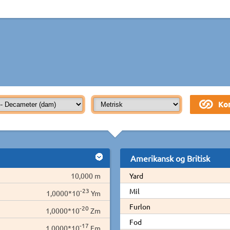
Amerikansk og Britisk
10,000 m
Yard
-23
Mil
1,0000*10
Ym
Furlon
-20
1,0000*10
Zm
Fod
-17
1,0000*10
Em