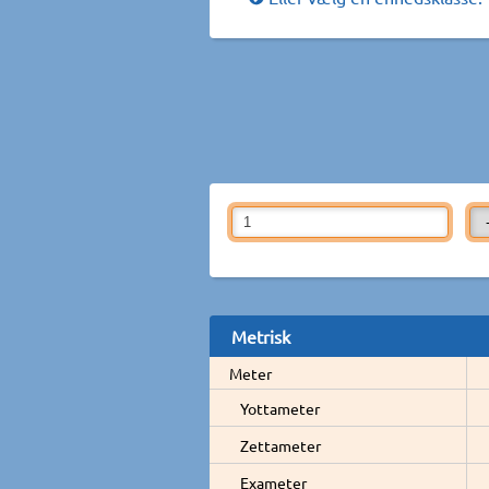
Metrisk
Meter
Yottameter
Zettameter
Exameter