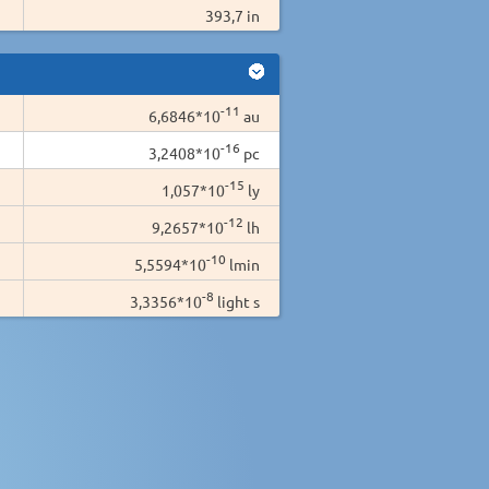
393,7 in
-11
6,6846*10
au
-16
3,2408*10
pc
-15
1,057*10
ly
-12
9,2657*10
lh
-10
5,5594*10
lmin
-8
3,3356*10
light s