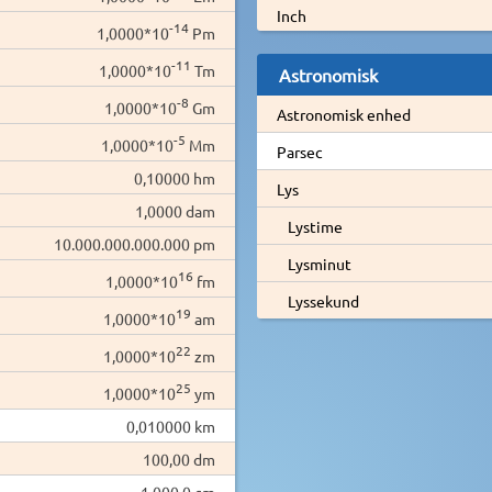
Inch
-14
1,0000*10
Pm
-11
1,0000*10
Tm
Astronomisk
-8
1,0000*10
Gm
Astronomisk enhed
-5
1,0000*10
Mm
Parsec
0,10000 hm
Lys
1,0000 dam
Lystime
10.000.000.000.000 pm
Lysminut
16
1,0000*10
fm
Lyssekund
19
1,0000*10
am
22
1,0000*10
zm
25
1,0000*10
ym
0,010000 km
100,00 dm
1.000,0 cm