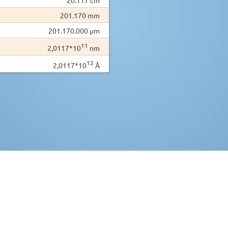
201.170 mm
201.170.000 µm
11
2,0117*10
nm
12
2,0117*10
Å