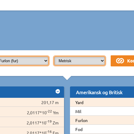
Amerikansk og Britisk
201,17 m
Yard
-22
Mil
2,0117*10
Ym
Furlon
-19
2,0117*10
Zm
Fod
-16
2,0117*10
Em