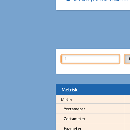
Metrisk
Meter
Yottameter
Zettameter
Exameter