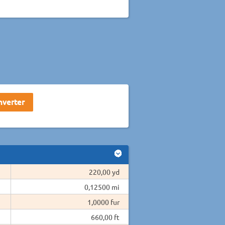
220,00 yd
0,12500 mi
1,0000 fur
660,00 ft