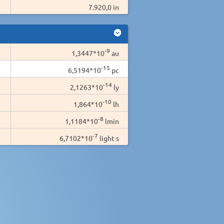
7.920,0 in
-9
1,3447*10
au
-15
6,5194*10
pc
-14
2,1263*10
ly
-10
1,864*10
lh
-8
1,1184*10
lmin
-7
6,7102*10
light s