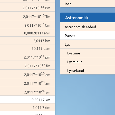
Inch
-13
2,0117*10
Pm
-10
2,0117*10
Tm
Astronomisk
-7
2,0117*10
Gm
Astronomisk enhed
0,00020117 Mm
Parsec
2,0117 hm
Lys
20,117 dam
Lystime
14
2,0117*10
pm
Lysminut
17
2,0117*10
fm
Lyssekund
20
2,0117*10
am
23
2,0117*10
zm
26
2,0117*10
ym
0,20117 km
2.011,7 dm
20.117 cm