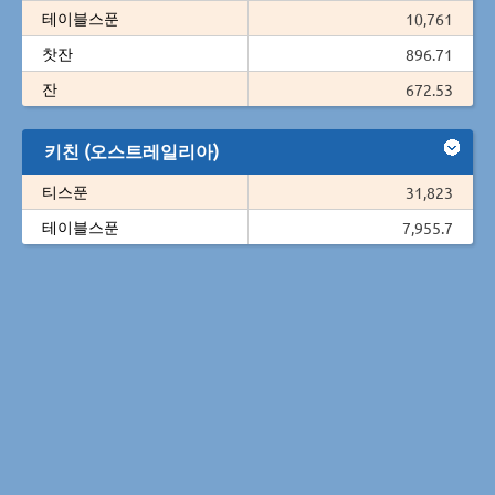
테이블스푼
10,761
찻잔
896.71
잔
672.53
키친 (오스트레일리아)
티스푼
31,823
테이블스푼
7,955.7