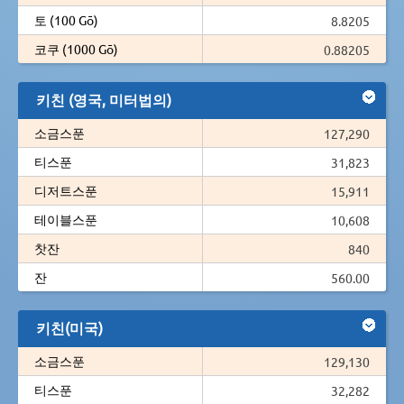
토 (100 Gō)
8.8205
코쿠 (1000 Gō)
0.88205
키친 (영국, 미터법의)
소금스푼
127,290
티스푼
31,823
디저트스푼
15,911
테이블스푼
10,608
찻잔
840
잔
560.00
키친(미국)
소금스푼
129,130
티스푼
32,282