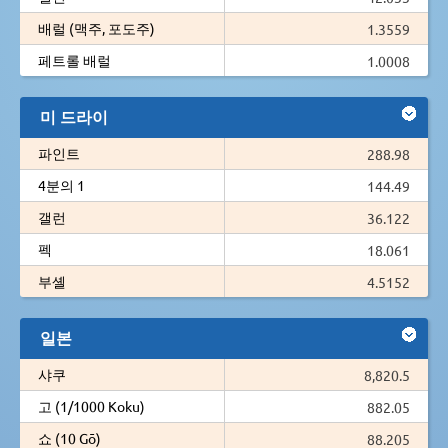
배럴 (맥주, 포도주)
1.3559
페트롤 배럴
1.0008
미 드라이
파인트
288.98
4분의 1
144.49
갤런
36.122
펙
18.061
부셸
4.5152
일본
샤쿠
8,820.5
고 (1/1000 Koku)
882.05
쇼 (10 Gō)
88.205