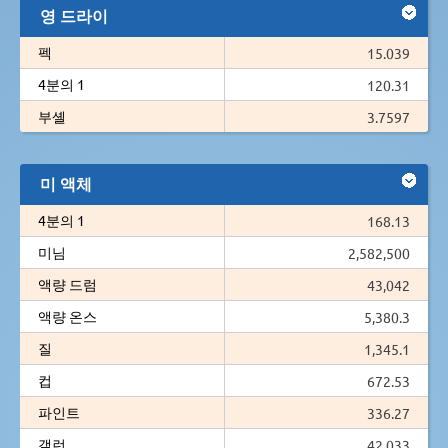
영 드라이
펙
15.039
4분의 1
120.31
부셸
3.7597
미 액체
4분의 1
168.13
미님
2,582,500
액량 드럼
43,042
액량 온스
5,380.3
질
1,345.1
컵
672.53
파인트
336.27
갤런
42.033