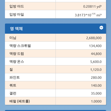
입방 야드
0.20811 yd³
-11
입방 마일
3.8173*10
mi³
영 액체
미님
2,688,000
액량 스크뤼펄
134,400
액량 드럼
44,800
액량 온스
5,600.0
질
1,120.0
파인트
280.00
쿼트
140.00
갤런
35.000
배럴 (페트롤)
1.0000