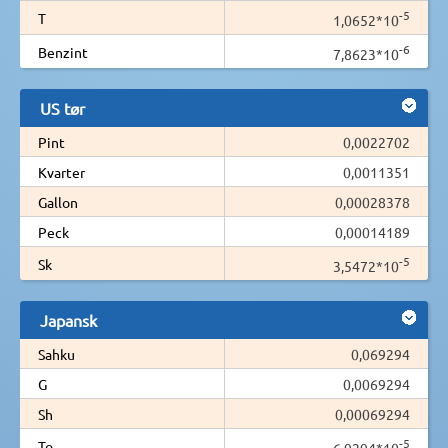
-5
T
1,0652*10
-6
Benzint
7,8623*10
US tør
Pint
0,0022702
Kvarter
0,0011351
Gallon
0,00028378
Peck
0,00014189
-5
Sk
3,5472*10
Japansk
Sahku
0,069294
G
0,0069294
Sh
0,00069294
-5
To
6,9294*10