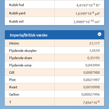
-5
Kubik fod
4,4143*10
ft³
-6
Kubik yard
1,6349*10
yd³
-16
Kubik mil
2,9989*10
mi³
Imperia/Britisk væske
Minim
21,117
Flydende skurpler
1,0559
Flydende dram
0,35195
Flydende unse
0,043994
Gill
0,0087988
Pint
0,0021997
Kvart
0,0010998
Gellon
0,00027496
-6
T
7,856*10