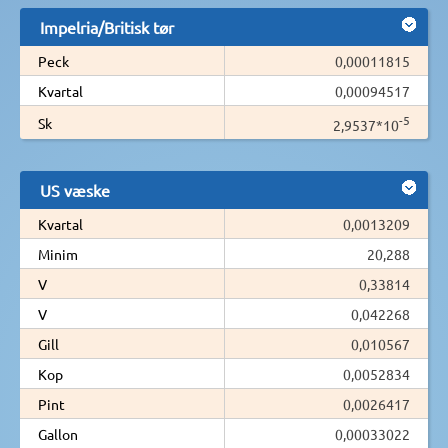
Impelria/Britisk tør
Peck
0,00011815
Kvartal
0,00094517
-5
Sk
2,9537*10
US væske
Kvartal
0,0013209
Minim
20,288
V
0,33814
V
0,042268
Gill
0,010567
Kop
0,0052834
Pint
0,0026417
Gallon
0,00033022