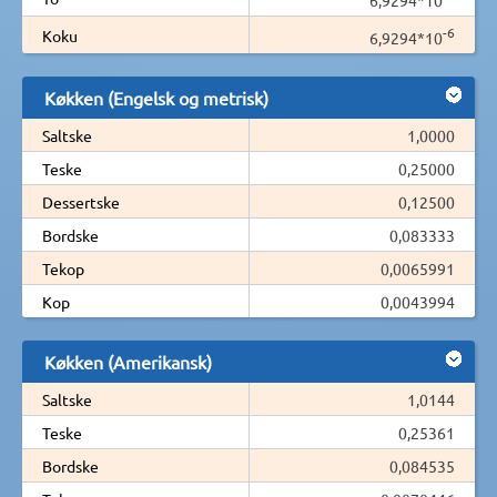
-6
Koku
6,9294*10
Køkken (Engelsk og metrisk)
Saltske
1,0000
Teske
0,25000
Dessertske
0,12500
Bordske
0,083333
Tekop
0,0065991
Kop
0,0043994
Køkken (Amerikansk)
Saltske
1,0144
Teske
0,25361
Bordske
0,084535