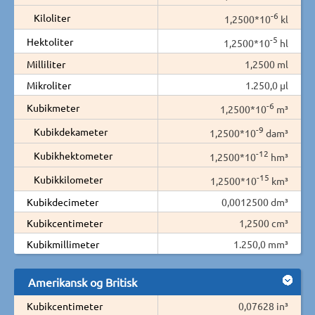
-6
Kiloliter
1,2500*10
kl
-5
Hektoliter
1,2500*10
hl
Milliliter
1,2500 ml
Mikroliter
1.250,0 µl
-6
Kubikmeter
1,2500*10
m³
-9
Kubikdekameter
1,2500*10
dam³
-12
Kubikhektometer
1,2500*10
hm³
-15
Kubikkilometer
1,2500*10
km³
Kubikdecimeter
0,0012500 dm³
Kubikcentimeter
1,2500 cm³
Kubikmillimeter
1.250,0 mm³
Amerikansk og Britisk
Kubikcentimeter
0,07628 in³