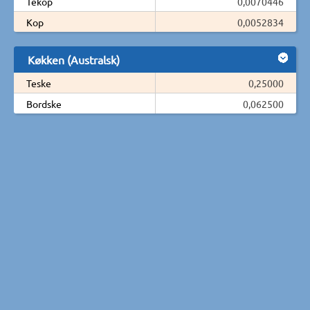
Tekop
0,0070446
Kop
0,0052834
Køkken (Australsk)
Teske
0,25000
Bordske
0,062500