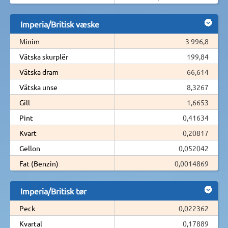
Imperia/Britisk væske
Minim
3 996,8
Vätska skurplër
199,84
Vätska dram
66,614
Vätska unse
8,3267
Gill
1,6653
Pint
0,41634
Kvart
0,20817
Gellon
0,052042
Fat (Benzin)
0,0014869
Imperia/Britisk tør
Peck
0,022362
Kvartal
0,17889