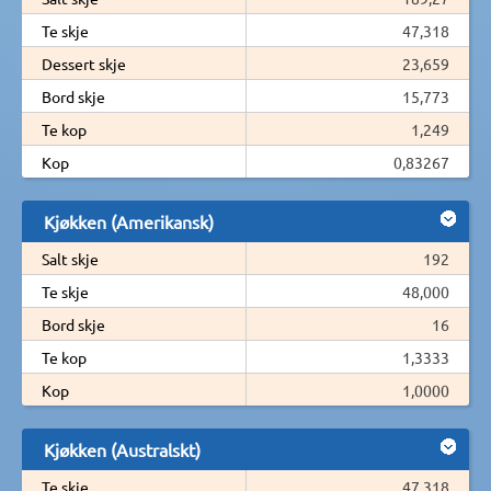
Te skje
47,318
Dessert skje
23,659
Bord skje
15,773
Te kop
1,249
Kop
0,83267
Kjøkken (Amerikansk)
Salt skje
192
Te skje
48,000
Bord skje
16
Te kop
1,3333
Kop
1,0000
Kjøkken (Australskt)
Te skje
47,318