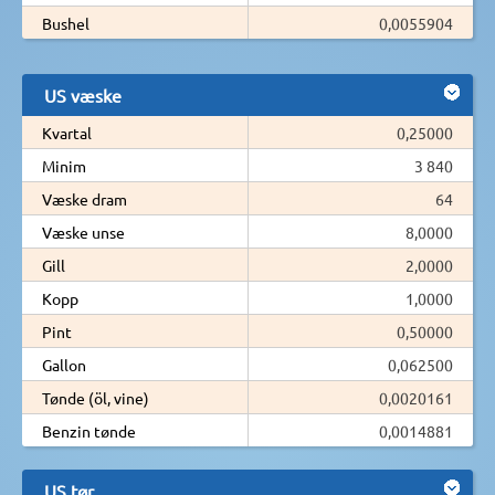
Bushel
0,0055904
US væske
Kvartal
0,25000
Minim
3 840
Væske dram
64
Væske unse
8,0000
Gill
2,0000
Kopp
1,0000
Pint
0,50000
Gallon
0,062500
Tønde (öl, vine)
0,0020161
Benzin tønde
0,0014881
US tør