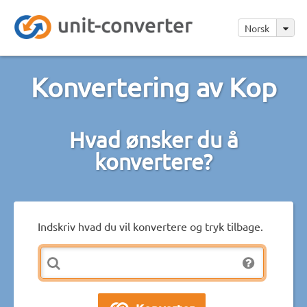
Norsk
Konvertering av Kop
Hvad ønsker du å
konvertere?
Indskriv hvad du vil konvertere og tryk tilbage.