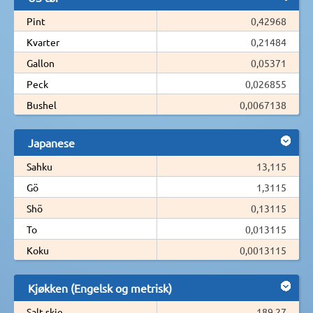
Pint
0,42968
Kvarter
0,21484
Gallon
0,05371
Peck
0,026855
Bushel
0,0067138
Japanese
Sahku
13,115
Gö
1,3115
Shö
0,13115
To
0,013115
Koku
0,0013115
Kjøkken (Engelsk og metrisk)
Salt skje
189,27