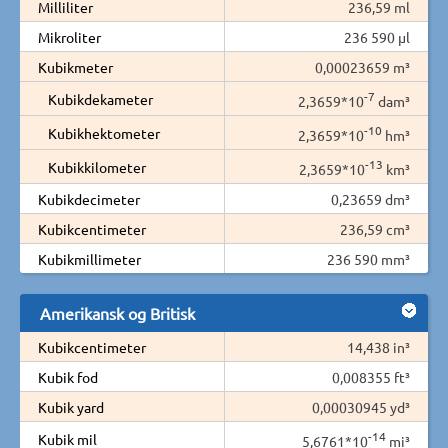
Milliliter
236,59 ml
Mikroliter
236 590 µl
Kubikmeter
0,00023659 m³
-7
Kubikdekameter
2,3659*10
dam³
-10
Kubikhektometer
2,3659*10
hm³
-13
Kubikkilometer
2,3659*10
km³
Kubikdecimeter
0,23659 dm³
Kubikcentimeter
236,59 cm³
Kubikmillimeter
236 590 mm³
Amerikansk og Britisk
Kubikcentimeter
14,438 in³
Kubik fod
0,008355 ft³
Kubik yard
0,00030945 yd³
-14
Kubik mil
5,6761*10
mi³