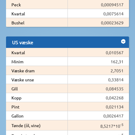
Peck
0,00094517
Kvartal
0,0075614
Bushel
0,00023629
US væske
Kvartal
0,010567
Minim
162,31
Væske dram
2,7051
Væske unse
0,33814
Gill
0,084535
Kopp
0,042268
Pint
0,021134
Gallon
0,0026417
-5
Tønde (öl, vine)
8,5217*10
-5