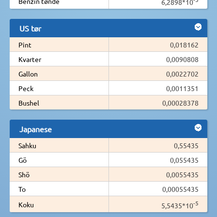
Benzin tønde
6,2898*10
US tør
Pint
0,018162
Kvarter
0,0090808
Gallon
0,0022702
Peck
0,0011351
Bushel
0,00028378
Japanese
Sahku
0,55435
Gö
0,055435
Shö
0,0055435
To
0,00055435
-5
Koku
5,5435*10