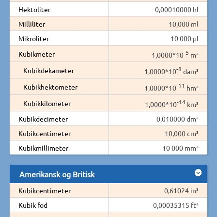
Hektoliter
0,00010000 hl
Milliliter
10,000 ml
Mikroliter
10 000 µl
-5
Kubikmeter
1,0000*10
m³
-8
Kubikdekameter
1,0000*10
dam³
-11
Kubikhektometer
1,0000*10
hm³
-14
Kubikkilometer
1,0000*10
km³
Kubikdecimeter
0,010000 dm³
Kubikcentimeter
10,000 cm³
Kubikmillimeter
10 000 mm³
Amerikansk og Britisk
Kubikcentimeter
0,61024 in³
Kubik fod
0,00035315 ft³