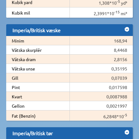
-5
Kubik yard
1,308*10
yd³
-15
Kubik mil
2,3991*10
mi³
Imperia/Britisk væske
Minim
168,94
Vätska skurplër
8,4468
Vätska dram
2,8156
Vätska unse
0,35195
Gill
0,07039
Pint
0,017598
Kvart
0,0087988
Gellon
0,0021997
-5
Fat (Benzin)
6,2848*10
Imperia/Britisk tør