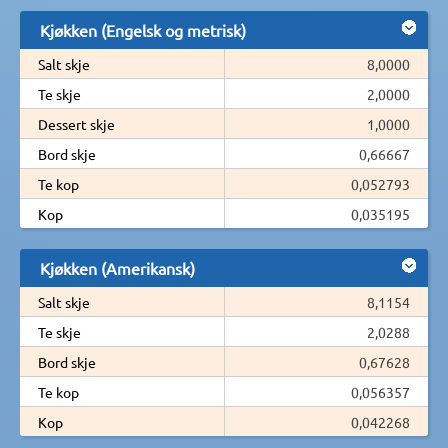
Kjøkken (Engelsk og metrisk)
Salt skje
8,0000
Te skje
2,0000
Dessert skje
1,0000
Bord skje
0,66667
Te kop
0,052793
Kop
0,035195
Kjøkken (Amerikansk)
Salt skje
8,1154
Te skje
2,0288
Bord skje
0,67628
Te kop
0,056357
Kop
0,042268