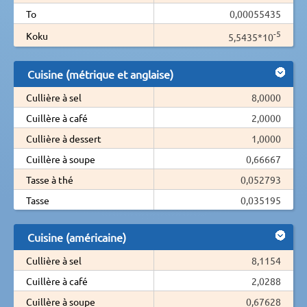
To
0,00055435
-5
Koku
5,5435*10
Cuisine (métrique et anglaise)
Cullière à sel
8,0000
Cuillère à café
2,0000
Cullière à dessert
1,0000
Cuillère à soupe
0,66667
Tasse à thé
0,052793
Tasse
0,035195
Cuisine (américaine)
Cullière à sel
8,1154
Cuillère à café
2,0288
Cuillère à soupe
0,67628