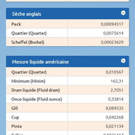
Sèche anglais
Peck
0,00094517
Quartier (Quarter)
0,0075614
Scheffel (Bushel)
0,00023629
Mesure liquide américaine
Quartier (Quarter)
0,010567
Minimum (Minim)
162,31
Dram liquide (Fluid dram)
2,7051
Once liquide (Fluid ounce)
0,33814
Gill
0,084535
Cup
0,042268
Pinte
0,021134
Gallon
0,0026417