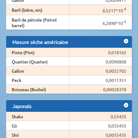
-5
Baril (bière, vin)
8,5217*10
Baril de pétrole (Petrol
-5
6,2898*10
barrel)
Mesure sèche américaine
Pinte (Pint)
0,018162
Quartier (Quarter)
0,0090808
Gallon
0,0022702
Peck
0,0011351
Boisseau (Bushel)
0,00028378
Japonais
Shaku
0,55435
Gō
0,055435
Shō
0,0055435