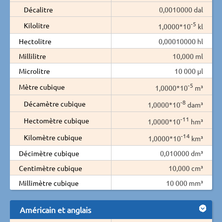
Décalitre
0,0010000 dal
-5
Kilolitre
1,0000*10
kl
Hectolitre
0,00010000 hl
Millilitre
10,000 ml
Microlitre
10 000 µl
-5
Mètre cubique
1,0000*10
m³
-8
Décamètre cubique
1,0000*10
dam³
-11
Hectomètre cubique
1,0000*10
hm³
-14
Kilomètre cubique
1,0000*10
km³
Décimètre cubique
0,010000 dm³
Centimètre cubique
10,000 cm³
Millimètre cubique
10 000 mm³
Américain et anglais