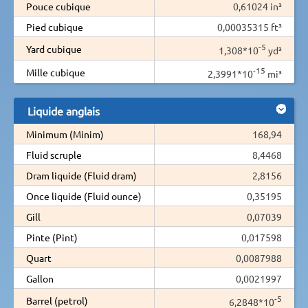
Pouce cubique
0,61024 in³
Pied cubique
0,00035315 ft³
-5
Yard cubique
1,308*10
yd³
-15
Mille cubique
2,3991*10
mi³
Liquide anglais
Minimum (Minim)
168,94
Fluid scruple
8,4468
Dram liquide (Fluid dram)
2,8156
Once liquide (Fluid ounce)
0,35195
Gill
0,07039
Pinte (Pint)
0,017598
Quart
0,0087988
Gallon
0,0021997
-5
Barrel (petrol)
6,2848*10