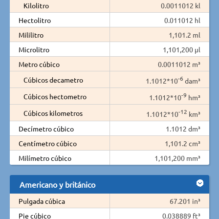
Kilolitro
0.0011012 kl
Hectolitro
0.011012 hl
Mililitro
1,101.2 ml
Microlitro
1,101,200 µl
Metro cúbico
0.0011012 m³
-6
Cúbicos decametro
1.1012*10
dam³
-9
Cúbicos hectometro
1.1012*10
hm³
-12
Cúbicos kilometros
1.1012*10
km³
Decímetro cúbico
1.1012 dm³
Centímetro cúbico
1,101.2 cm³
Milímetro cúbico
1,101,200 mm³
Americano y británico
Pulgada cúbica
67.201 in³
Pie cúbico
0.038889 ft³