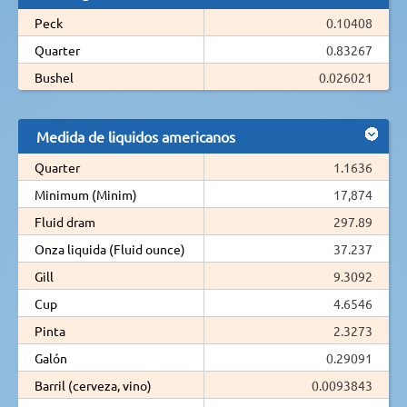
Peck
0.10408
Quarter
0.83267
Bushel
0.026021
Medida de liquidos americanos
Quarter
1.1636
Minimum (Minim)
17,874
Fluid dram
297.89
Onza liquida (Fluid ounce)
37.237
Gill
9.3092
Cup
4.6546
Pinta
2.3273
Galón
0.29091
Barril (cerveza, vino)
0.0093843