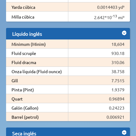
Yarda cúbica
0.0014403 yd³
-13
Milla cúbica
2.642*10
mi³
Líquido inglés
Minimum (Minim)
18,604
Fluid scruple
930.18
Fluid dracma
310.06
Onza líquida (Fluid ounce)
38.758
Gill
7.7515
Pinta (Pint)
1.9379
Quart
0.96894
Galón (Gallon)
0.24223
Barrel (petrol)
0.006921
Seca inglés