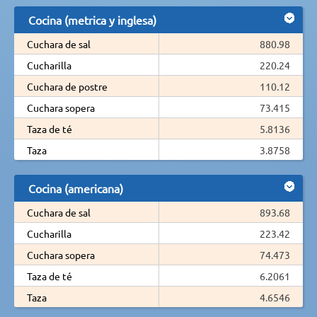
Cocina (metrica y inglesa)
Cuchara de sal
880.98
Cucharilla
220.24
Cuchara de postre
110.12
Cuchara sopera
73.415
Taza de té
5.8136
Taza
3.8758
Cocina (americana)
Cuchara de sal
893.68
Cucharilla
223.42
Cuchara sopera
74.473
Taza de té
6.2061
Taza
4.6546