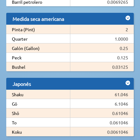
Barril petrolero
0.0069265
Medida seca americana
Pinta (Pint)
2
Quarter
1.0000
Galón (Gallon)
0.25
Peck
0.125
Bushel
0.03125
Japonés
Shaku
61.046
Gō
6.1046
Shō
0.61046
To
0.061046
Koku
0.0061046