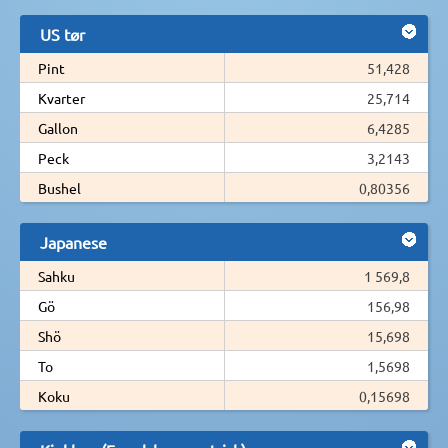
US tør
Pint
51,428
Kvarter
25,714
Gallon
6,4285
Peck
3,2143
Bushel
0,80356
Japanese
Sahku
1 569,8
Gö
156,98
Shö
15,698
To
1,5698
Koku
0,15698