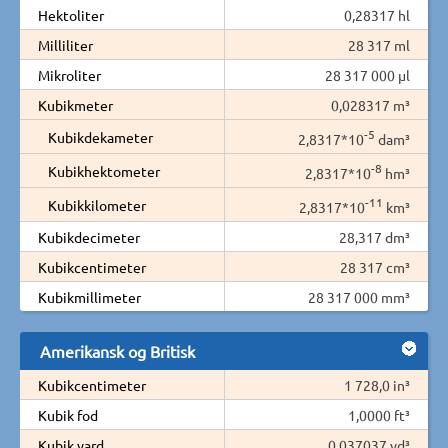
Hektoliter
0,28317 hl
Milliliter
28 317 ml
Mikroliter
28 317 000 µl
Kubikmeter
0,028317 m³
-5
Kubikdekameter
2,8317*10
dam³
-8
Kubikhektometer
2,8317*10
hm³
-11
Kubikkilometer
2,8317*10
km³
Kubikdecimeter
28,317 dm³
Kubikcentimeter
28 317 cm³
Kubikmillimeter
28 317 000 mm³
Amerikansk og Britisk
Kubikcentimeter
1 728,0 in³
Kubik fod
1,0000 ft³
Kubik yard
0,037037 yd³