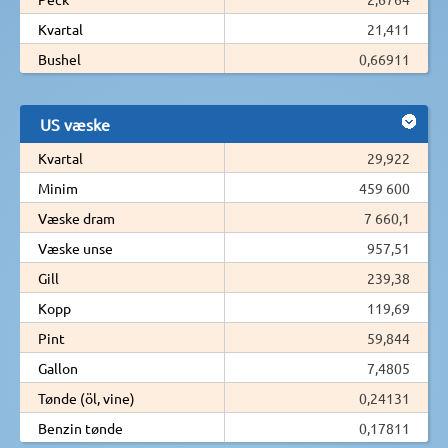
Kvartal
21,411
Bushel
0,66911
US væske
Kvartal
29,922
Minim
459 600
Væske dram
7 660,1
Væske unse
957,51
Gill
239,38
Kopp
119,69
Pint
59,844
Gallon
7,4805
Tønde (öl, vine)
0,24131
Benzin tønde
0,17811