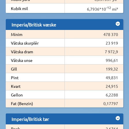
-12
Kubik mil
6,7936*10
mi³
Imperia/Britisk væske
Minim
478 370
Vätska skurplër
23 919
Vätska dram
7 972,9
Vätska unse
996,61
Gill
199,32
Pint
49,831
Kvart
24,915
Gellon
6,2288
Fat (Benzin)
0,17797
Imperia/Britisk tør
Peck
2,6764