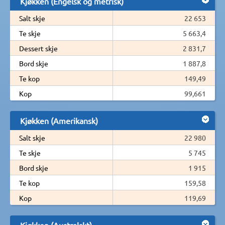
Kjøkken (Engelsk og metrisk)
Salt skje
22 653
Te skje
5 663,4
Dessert skje
2 831,7
Bord skje
1 887,8
Te kop
149,49
Kop
99,661
Kjøkken (Amerikansk)
Salt skje
22 980
Te skje
5 745
Bord skje
1 915
Te kop
159,58
Kop
119,69
Kjøkken (Australskt)