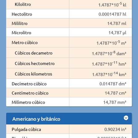
-5
Kilolitro
1.4787*10
kl
Hectolitro
0.00014787 hl
Mililitro
14.787 ml
Microlitro
14,787 µl
-5
Metro cúbico
1.4787*10
m³
-8
Cúbicos decametro
1.4787*10
dam³
-11
Cúbicos hectometro
1.4787*10
hm³
-14
Cúbicos kilometros
1.4787*10
km³
Decímetro cúbico
0.014787 dm³
Centímetro cúbico
14.787 cm³
Milímetro cúbico
14,787 mm³
Americano y británico
Pulgada cúbica
0.90234 in³