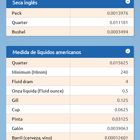
Seca inglés
Peck
0.0013976
Quarter
0.011181
Bushel
0.0003494
Medida de liquidos americanos
Quarter
0.015625
Minimum (Minim)
240
Fluid dram
4
Onza liquida (Fluid ounce)
0.5
Gill
0.125
Cup
0.0625
Pinta
0.03125
Galón
0.0039063
Barril (cerveza, vino)
0.00012601