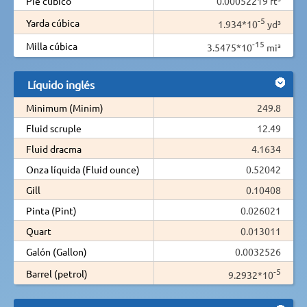
Pie cúbico
0.00052219 ft³
-5
Yarda cúbica
1.934*10
yd³
-15
Milla cúbica
3.5475*10
mi³
Líquido inglés
Minimum (Minim)
249.8
Fluid scruple
12.49
Fluid dracma
4.1634
Onza líquida (Fluid ounce)
0.52042
Gill
0.10408
Pinta (Pint)
0.026021
Quart
0.013011
Galón (Gallon)
0.0032526
-5
Barrel (petrol)
9.2932*10