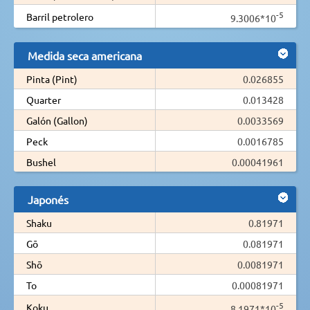
-5
Barril petrolero
9.3006*10
Medida seca americana
Pinta (Pint)
0.026855
Quarter
0.013428
Galón (Gallon)
0.0033569
Peck
0.0016785
Bushel
0.00041961
Japonés
Shaku
0.81971
Gō
0.081971
Shō
0.0081971
To
0.00081971
-5
Koku
8.1971*10