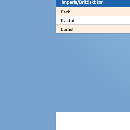
Imperia/Brittiskt tør
Peck
Kvartal
Bushel