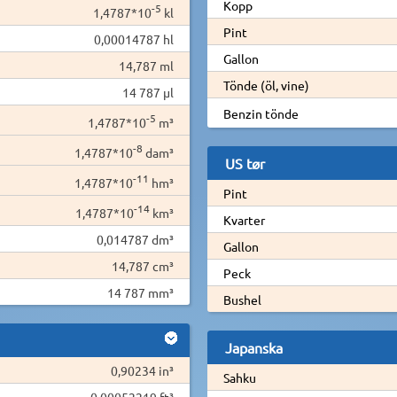
Kopp
-5
1,4787*10
kl
Pint
0,00014787 hl
Gallon
14,787 ml
Tönde (öl, vine)
14 787 µl
Benzin tönde
-5
1,4787*10
m³
-8
1,4787*10
dam³
US tør
-11
1,4787*10
hm³
Pint
-14
1,4787*10
km³
Kvarter
0,014787 dm³
Gallon
14,787 cm³
Peck
14 787 mm³
Bushel
Japanska
0,90234 in³
Sahku
0,00052219 ft³