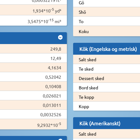
Gö
-5
1,934*10
yd³
Shö
-15
3,5475*10
mi³
To
Koku
Kök (Engelska og metrisk)
249,8
12,49
Salt sked
4,1634
Te sked
0,52042
Dessert sked
0,10408
Bord sked
0,026021
Te kopp
0,013011
Kopp
0,0032526
Kök (Amerikanskt)
-5
9,2932*10
Salt sked