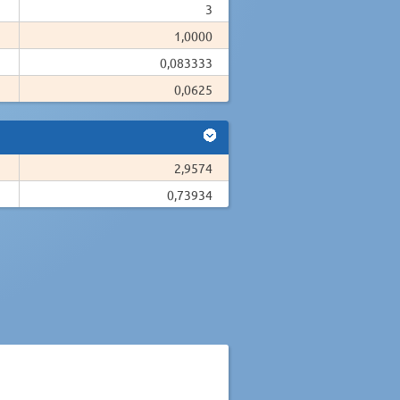
3
1,0000
0,083333
0,0625
2,9574
0,73934