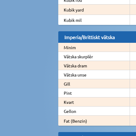
Kubik yard
Kubik mil
Imperia/Brittiskt vätska
Minim
Vätska skurplër
Vätska dram
Vätska unse
Gill
Pint
Kvart
Gellon
Fat (Benzin)