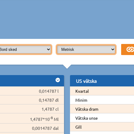
US vätska
0,014787 l
Kvartal
0,14787 dl
Minim
1,4787 cl
Vätska dram
-8
Vätska unse
1,4787*10
Ml
Gill
0,0014787 dal