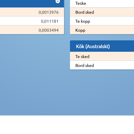
Teske
0,0013976
Bord sked
0,011181
Te kopp
0,0003494
Kopp
Kök (Australskt)
Te sked
Bord sked