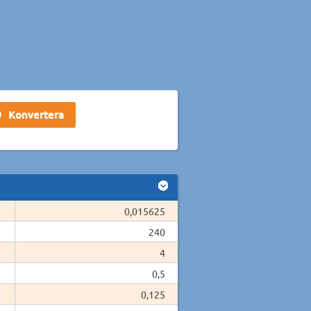
0,015625
240
4
0,5
0,125