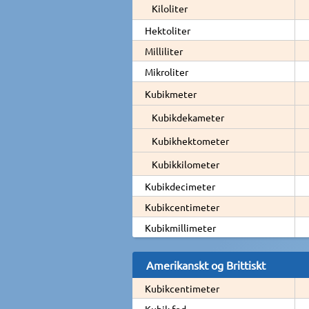
Kiloliter
Hektoliter
Milliliter
Mikroliter
Kubikmeter
Kubikdekameter
Kubikhektometer
Kubikkilometer
Kubikdecimeter
Kubikcentimeter
Kubikmillimeter
Amerikanskt og Brittiskt
Kubikcentimeter
Kubik fod