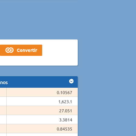
anos
0.10567
1,623.1
27.051
3.3814
0.84535