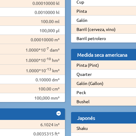
Cup
0.00010000 kl
Pinta
0.0010000 hl
Galón
100.00 ml
Barril (cerveza, vino)
100,000 µl
Barril petrolero
0.00010000 m³
-7
1.0000*10
dam³
Medida seca americana
-10
1.0000*10
hm³
Pinta (Pint)
-13
1.0000*10
km³
Quarter
0.10000 dm³
Galón (Gallon)
100.00 cm³
Peck
100,000 mm³
Bushel
Japonés
6.1024 in³
Shaku
0.0035315 ft³