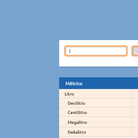
Métrico
Litro
Decilitro
Centilitro
Megalitro
Dekalitro