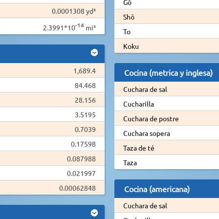
Gō
0.0001308 yd³
Shō
-14
2.3991*10
mi³
To
Koku
1,689.4
Cocina (metrica y inglesa)
84.468
Cuchara de sal
28.156
Cucharilla
3.5195
Cuchara de postre
0.7039
Cuchara sopera
0.17598
Taza de té
0.087988
Taza
0.021997
0.00062848
Cocina (americana)
Cuchara de sal