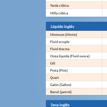
Yarda cúbica
Milla cúbica
Líquido inglés
Minimum (Minim)
Fluid scruple
Fluid dracma
Onza líquida (Fluid ounce)
Gill
Pinta (Pint)
Quart
Galón (Gallon)
Barrel (petrol)
Seca inglés