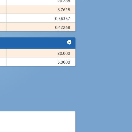
20.288
6.7628
0.56357
0.42268
20.000
5.0000