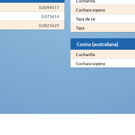
Cucharilla
0.0094517
Cuchara sopera
0.075614
Taza de té
0.0023629
Taza
Cocina (australiana)
Cucharilla
Cuchara sopera