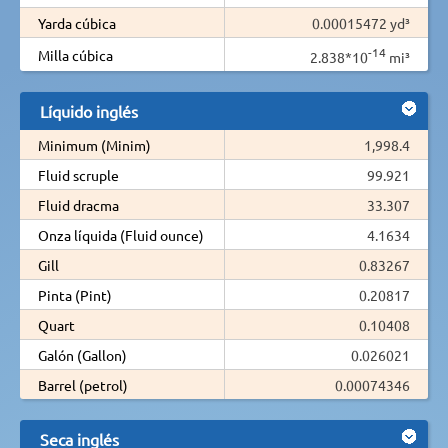
Yarda cúbica
0.00015472 yd³
-14
Milla cúbica
2.838*10
mi³
Líquido inglés
Minimum (Minim)
1,998.4
Fluid scruple
99.921
Fluid dracma
33.307
Onza líquida (Fluid ounce)
4.1634
Gill
0.83267
Pinta (Pint)
0.20817
Quart
0.10408
Galón (Gallon)
0.026021
Barrel (petrol)
0.00074346
Seca inglés