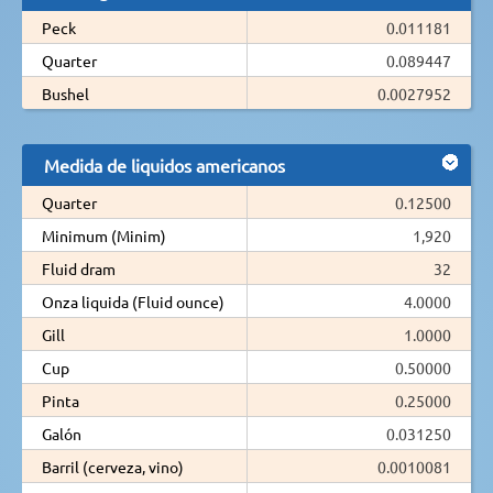
Peck
0.011181
Quarter
0.089447
Bushel
0.0027952
Medida de liquidos americanos
Quarter
0.12500
Minimum (Minim)
1,920
Fluid dram
32
Onza liquida (Fluid ounce)
4.0000
Gill
1.0000
Cup
0.50000
Pinta
0.25000
Galón
0.031250
Barril (cerveza, vino)
0.0010081