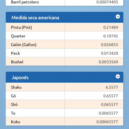
Barril petrolero
0.00074405
Medida seca americana
Pinta (Pint)
0.21484
Quarter
0.10742
Galón (Gallon)
0.026855
Peck
0.013428
Bushel
0.0033569
Japonés
Shaku
6.5577
Gō
0.65577
Shō
0.065577
To
0.0065577
Koku
0.00065577