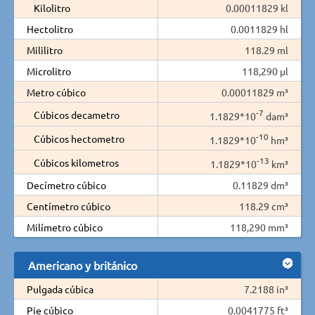
Kilolitro
0.00011829 kl
Hectolitro
0.0011829 hl
Mililitro
118.29 ml
Microlitro
118,290 µl
Metro cúbico
0.00011829 m³
-7
Cúbicos decametro
1.1829*10
dam³
-10
Cúbicos hectometro
1.1829*10
hm³
-13
Cúbicos kilometros
1.1829*10
km³
Decímetro cúbico
0.11829 dm³
Centímetro cúbico
118.29 cm³
Milímetro cúbico
118,290 mm³
Americano y británico
Pulgada cúbica
7.2188 in³
Pie cúbico
0.0041775 ft³