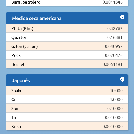
Barril petrolero
0.0011346
Medida seca americana
Pinta (Pint)
0.32762
Quarter
0.16381
Galón (Gallon)
0.040952
Peck
0.020476
Bushel
0.0051191
Japonés
Shaku
10.000
Gō
1.0000
Shō
0.10000
To
0.010000
Koku
0.0010000