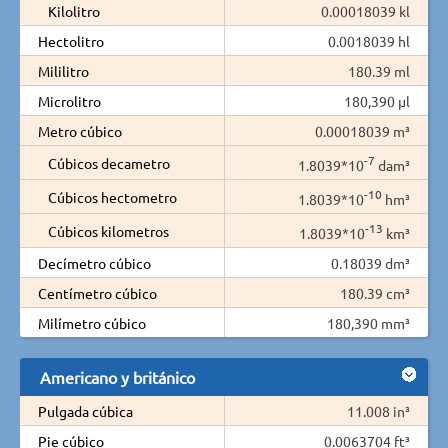
Kilolitro
0.00018039 kl
Hectolitro
0.0018039 hl
Mililitro
180.39 ml
Microlitro
180,390 µl
Metro cúbico
0.00018039 m³
-7
Cúbicos decametro
1.8039*10
dam³
-10
Cúbicos hectometro
1.8039*10
hm³
-13
Cúbicos kilometros
1.8039*10
km³
Decímetro cúbico
0.18039 dm³
Centímetro cúbico
180.39 cm³
Milímetro cúbico
180,390 mm³
Americano y británico
Pulgada cúbica
11.008 in³
Pie cúbico
0.0063704 ft³