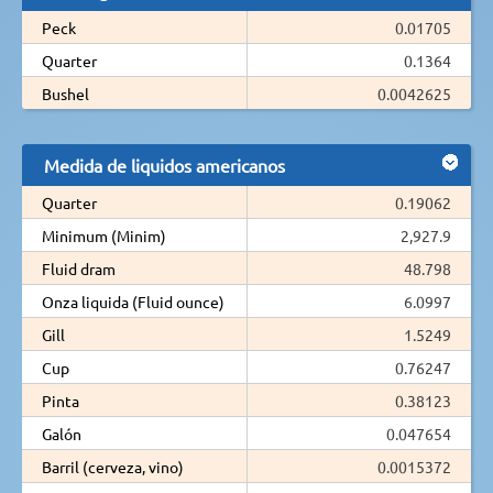
Peck
0.01705
Quarter
0.1364
Bushel
0.0042625
Medida de liquidos americanos
Quarter
0.19062
Minimum (Minim)
2,927.9
Fluid dram
48.798
Onza liquida (Fluid ounce)
6.0997
Gill
1.5249
Cup
0.76247
Pinta
0.38123
Galón
0.047654
Barril (cerveza, vino)
0.0015372