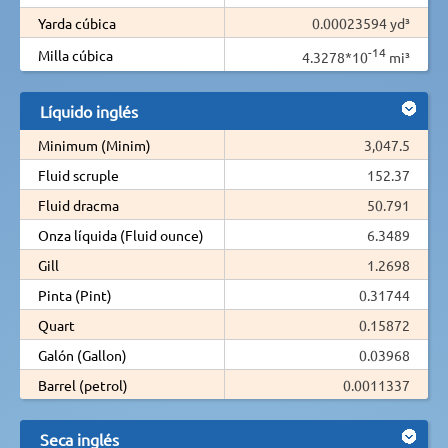
Yarda cúbica
0.00023594 yd³
-14
Milla cúbica
4.3278*10
mi³
Líquido inglés
Minimum (Minim)
3,047.5
Fluid scruple
152.37
Fluid dracma
50.791
Onza líquida (Fluid ounce)
6.3489
Gill
1.2698
Pinta (Pint)
0.31744
Quart
0.15872
Galón (Gallon)
0.03968
Barrel (petrol)
0.0011337
Seca inglés