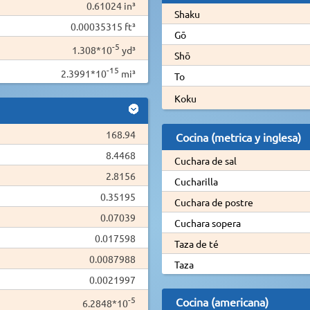
0.61024 in³
Shaku
0.00035315 ft³
Gō
-5
1.308*10
yd³
Shō
-15
2.3991*10
mi³
To
Koku
168.94
Cocina (metrica y inglesa)
8.4468
Cuchara de sal
2.8156
Cucharilla
0.35195
Cuchara de postre
0.07039
Cuchara sopera
0.017598
Taza de té
0.0087988
Taza
0.0021997
-5
Cocina (americana)
6.2848*10