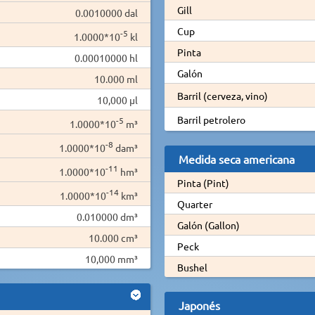
Gill
0.0010000 dal
Cup
-5
1.0000*10
kl
Pinta
0.00010000 hl
Galón
10.000 ml
Barril (cerveza, vino)
10,000 µl
Barril petrolero
-5
1.0000*10
m³
-8
1.0000*10
dam³
Medida seca americana
-11
1.0000*10
hm³
Pinta (Pint)
-14
1.0000*10
km³
Quarter
0.010000 dm³
Galón (Gallon)
10.000 cm³
Peck
10,000 mm³
Bushel
Japonés