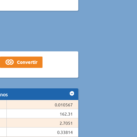
anos
0.010567
162.31
2.7051
0.33814