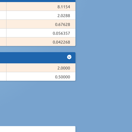
8.1154
2.0288
0.67628
0.056357
0.042268
2.0000
0.50000