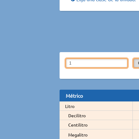
Métrico
Litro
Decilitro
Centilitro
Megalitro