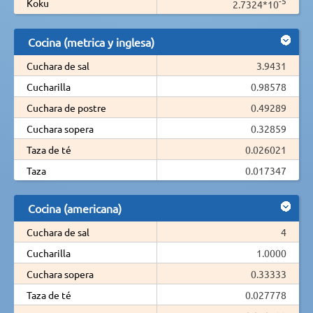
-5
Koku
2.7324*10
Cocina (metrica y inglesa)
Cuchara de sal
3.9431
Cucharilla
0.98578
Cuchara de postre
0.49289
Cuchara sopera
0.32859
Taza de té
0.026021
Taza
0.017347
Cocina (americana)
Cuchara de sal
4
Cucharilla
1.0000
Cuchara sopera
0.33333
Taza de té
0.027778