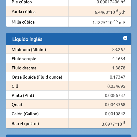
Pie cúbico
0.00017406 ft³
-6
Yarda cúbica
6.4468*10
yd³
-15
Milla cúbica
1.1825*10
mi³
Líquido inglés
Minimum (Minim)
83.267
Fluid scruple
4.1634
Fluid dracma
1.3878
Onza líquida (Fluid ounce)
0.17347
Gill
0.034695
Pinta (Pint)
0.0086737
Quart
0.0043368
Galón (Gallon)
0.0010842
-5
Barrel (petrol)
3.0977*10