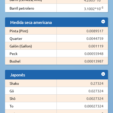
-5
Barril petrolero
3.1002*10
Medida seca americana
Pinta (Pint)
0.0089517
Quarter
0.0044759
Galón (Gallon)
0.001119
Peck
0.00055948
Bushel
0.00013987
Japonés
Shaku
0.27324
Gō
0.027324
Shō
0.0027324
To
0.00027324