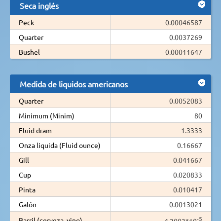
Seca inglés
Peck
0.00046587
Quarter
0.0037269
Bushel
0.00011647
Medida de liquidos americanos
Quarter
0.0052083
Minimum (Minim)
80
Fluid dram
1.3333
Onza liquida (Fluid ounce)
0.16667
Gill
0.041667
Cup
0.020833
Pinta
0.010417
Galón
0.0013021
-5
Barril (cerveza, vino)
4.2003*10