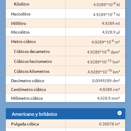
-6
Kilolitro
4.9289*10
kl
-5
Hectolitro
4.9289*10
hl
Mililitro
4.9289 ml
Microlitro
4,928.9 µl
-6
Metro cúbico
4.9289*10
m³
-9
Cúbicos decametro
4.9289*10
dam³
-12
Cúbicos hectometro
4.9289*10
hm³
-15
Cúbicos kilometros
4.9289*10
km³
Decímetro cúbico
0.0049289 dm³
Centímetro cúbico
4.9289 cm³
Milímetro cúbico
4,928.9 mm³
Americano y británico
Pulgada cúbica
0.30078 in³