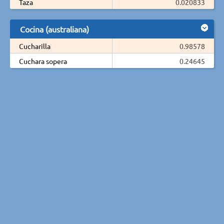
Taza
0.020833
Cocina (australiana)
Cucharilla
0.98578
Cuchara sopera
0.24645