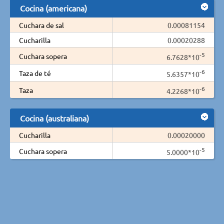
Cocina (americana)
Cuchara de sal
0.00081154
Cucharilla
0.00020288
-5
Cuchara sopera
6.7628*10
-6
Taza de té
5.6357*10
-6
Taza
4.2268*10
Cocina (australiana)
Cucharilla
0.00020000
-5
Cuchara sopera
5.0000*10