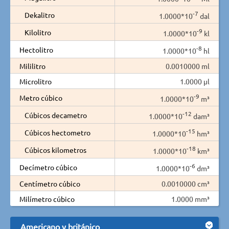
-7
Dekalitro
1.0000*10
dal
-9
Kilolitro
1.0000*10
kl
-8
Hectolitro
1.0000*10
hl
Mililitro
0.0010000 ml
Microlitro
1.0000 µl
-9
Metro cúbico
1.0000*10
m³
-12
Cúbicos decametro
1.0000*10
dam³
-15
Cúbicos hectometro
1.0000*10
hm³
-18
Cúbicos kilometros
1.0000*10
km³
-6
Decímetro cúbico
1.0000*10
dm³
Centímetro cúbico
0.0010000 cm³
Milímetro cúbico
1.0000 mm³
Americano y británico