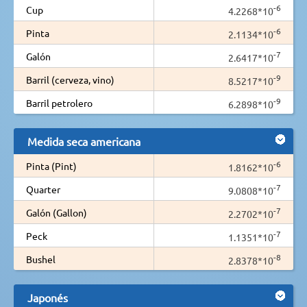
-6
Cup
4.2268*10
-6
Pinta
2.1134*10
-7
Galón
2.6417*10
-9
Barril (cerveza, vino)
8.5217*10
-9
Barril petrolero
6.2898*10
Medida seca americana
-6
Pinta (Pint)
1.8162*10
-7
Quarter
9.0808*10
-7
Galón (Gallon)
2.2702*10
-7
Peck
1.1351*10
-8
Bushel
2.8378*10
Japonés