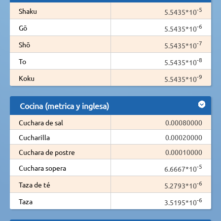
-5
Shaku
5.5435*10
-6
Gō
5.5435*10
-7
Shō
5.5435*10
-8
To
5.5435*10
-9
Koku
5.5435*10
Cocina (metrica y inglesa)
Cuchara de sal
0.00080000
Cucharilla
0.00020000
Cuchara de postre
0.00010000
-5
Cuchara sopera
6.6667*10
-6
Taza de té
5.2793*10
-6
Taza
3.5195*10