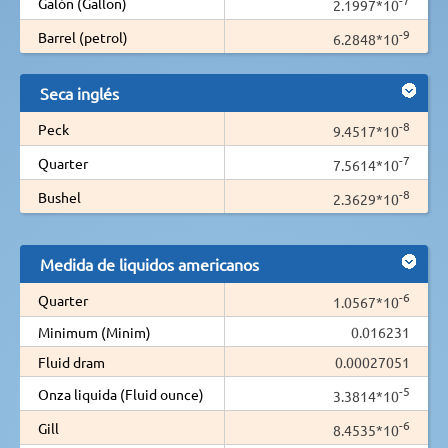
Galón (Gallon)
2.1997*10
-9
Barrel (petrol)
6.2848*10
Seca inglés
-8
Peck
9.4517*10
-7
Quarter
7.5614*10
-8
Bushel
2.3629*10
Medida de liquidos americanos
-6
Quarter
1.0567*10
Minimum (Minim)
0.016231
Fluid dram
0.00027051
-5
Onza liquida (Fluid ounce)
3.3814*10
-6
Gill
8.4535*10