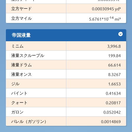
立方ヤード
0.00030945 yd³
-14
立方マイル
5.6761*10
mi³
帝国液量
ミニム
3,996.8
液量スクループル
199.84
液量ドラム
66.614
液量オンス
8.3267
ジル
1.6653
パイント
0.41634
クォート
0.20817
ガロン
0.052042
バレル（ガソリン）
0.0014869