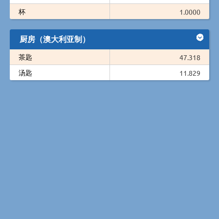
杯
1.0000
厨房（澳大利亚制）
茶匙
47.318
汤匙
11.829