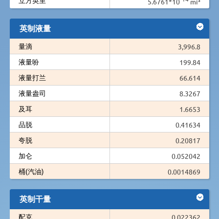
5.6761*10
mi³
英制液量
量滴
3,996.8
液量吩
199.84
液量打兰
66.614
液量盎司
8.3267
及耳
1.6653
品脱
0.41634
夸脱
0.20817
加仑
0.052042
桶(汽油)
0.0014869
英制干量
配克
0.022362