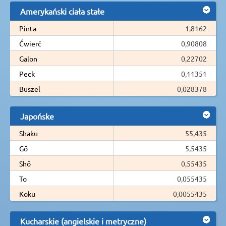
Amerykański ciała stałe
Pinta
1,8162
Ćwierć
0,90808
Galon
0,22702
Peck
0,11351
Buszel
0,028378
Japońske
Shaku
55,435
Gō
5,5435
Shō
0,55435
To
0,055435
Koku
0,0055435
Kucharskie (angielskie i metryczne)