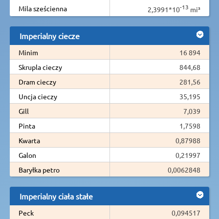
-13
Mila sześcienna
2,3991*10
mi³
Imperialny ciecze
Minim
16 894
Skrupla cieczy
844,68
Dram cieczy
281,56
Uncja cieczy
35,195
Gill
7,039
Pinta
1,7598
Kwarta
0,87988
Galon
0,21997
Baryłka petro
0,0062848
Imperialny ciała stałe
Peck
0,094517