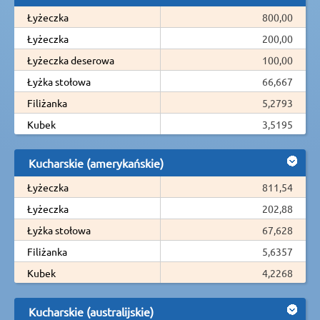
Łyżeczka
800,00
Łyżeczka
200,00
Łyżeczka deserowa
100,00
Łyżka stołowa
66,667
Filiżanka
5,2793
Kubek
3,5195
Kucharskie (amerykańskie)
Łyżeczka
811,54
Łyżeczka
202,88
Łyżka stołowa
67,628
Filiżanka
5,6357
Kubek
4,2268
Kucharskie (australijskie)