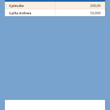
Łyżeczka
200,00
Łyżka stołowa
50,000