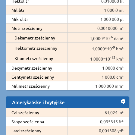
Hektolitr
0,010000 hl
Mililitr
1 000,0 ml
Mikrolitr
1 000 000 µl
Metr sześcienny
0,0010000 m³
-6
Dekametr sześcienny
1,0000*10
dam³
-9
Hektometr sześcienny
1,0000*10
hm³
-12
Kilometr sześcienny
1,0000*10
km³
Decymetr sześcienny
1,0000 dm³
Centymetr sześcienny
1 000,0 cm³
Milimetr sześcienny
1 000 000 mm³
Amerykańske i brytyjske
Cal sześcienny
61,024 in³
Stopa sześcienna
0,035315 ft³
Jard sześcienny
0,001308 yd³