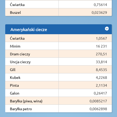
Ćwiartka
0,75614
Buszel
0,023629
Amerykański ciecze
Ćwiartka
1,0567
Minim
16 231
Dram cieczy
270,51
Uncja cieczy
33,814
Gill
8,4535
Kubek
4,2268
Pinta
2,1134
Galon
0,26417
Baryłka (piwa, wina)
0,0085217
Baryłka petro
0,0062898