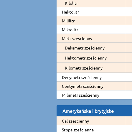
Kilolitr
Hektolitr
Mililitr
Mikrolitr
Metr sześcienny
Dekametr sześcienny
Hektometr sześcienny
Kilometr sześcienny
Decymetr sześcienny
Centymetr sześcienny
Milimetr sześcienny
Amerykańske i brytyjske
Cal sześcienny
Stopa sześcienna