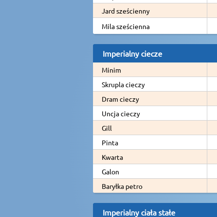
Jard sześcienny
Mila sześcienna
Imperialny ciecze
Minim
Skrupla cieczy
Dram cieczy
Uncja cieczy
Gill
Pinta
Kwarta
Galon
Baryłka petro
Imperialny ciała stałe