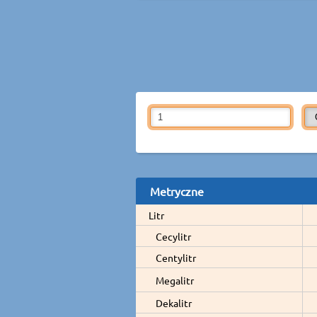
Metryczne
Litr
Cecylitr
Centylitr
Megalitr
Dekalitr