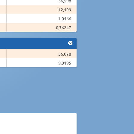
36,598
12,199
1,0166
0,76247
36,078
9,0195