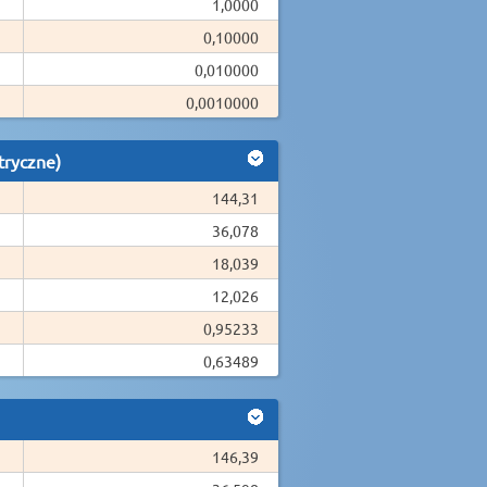
1,0000
0,10000
0,010000
0,0010000
tryczne)
144,31
36,078
18,039
12,026
0,95233
0,63489
146,39