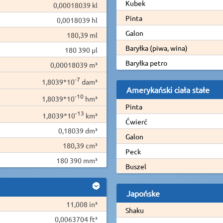
Kubek
0,00018039 kl
Pinta
0,0018039 hl
Galon
180,39 ml
Baryłka (piwa, wina)
180 390 µl
Baryłka petro
0,00018039 m³
-7
1,8039*10
dam³
Amerykański ciała stałe
-10
1,8039*10
hm³
Pinta
-13
1,8039*10
km³
Ćwierć
0,18039 dm³
Galon
180,39 cm³
Peck
180 390 mm³
Buszel
Japońske
11,008 in³
Shaku
0,0063704 ft³