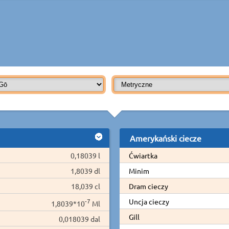
Amerykański ciecze
0,18039 l
Ćwiartka
1,8039 dl
Minim
18,039 cl
Dram cieczy
-7
Uncja cieczy
1,8039*10
Ml
Gill
0,018039 dal