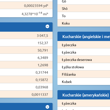
Gō
0,00023594 yd³
Shō
-14
4,3278*10
mi³
To
Koku
3 047,5
Kucharskie (angielskie i me
152,37
Łyżeczka
50,791
Łyżeczka
6,3489
Łyżeczka deserowa
1,2698
Łyżka stołowa
0,31744
Filiżanka
0,15872
Kubek
0,03968
0,0011337
Kucharskie (amerykańskie)
Łyżeczka