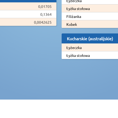
Łyżeczka
0,01705
Łyżka stołowa
0,1364
Filiżanka
0,0042625
Kubek
Kucharskie (australijskie)
Łyżeczka
Łyżka stołowa