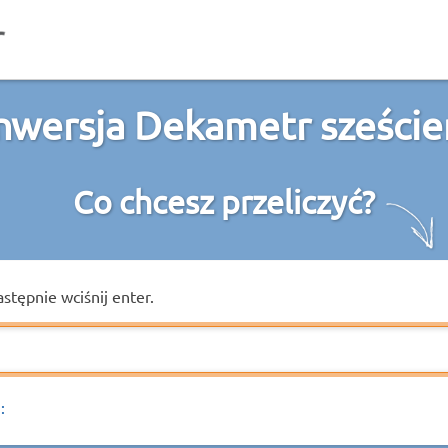
nwersja Dekametr szeście
Co chcesz przeliczyć?
astępnie wciśnij enter.
: