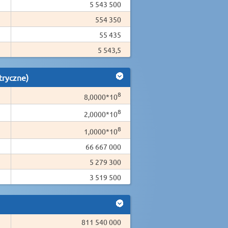
5 543 500
554 350
55 435
5 543,5
tryczne)
8
8,0000*10
8
2,0000*10
8
1,0000*10
66 667 000
5 279 300
3 519 500
811 540 000