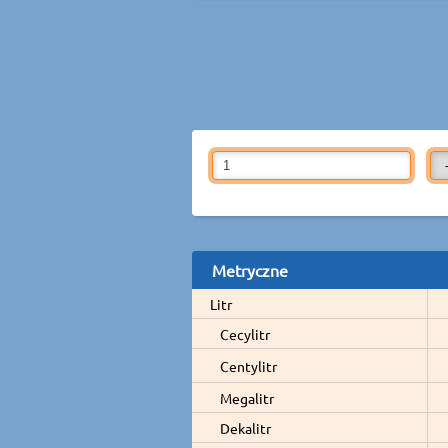
Metryczne
Litr
Cecylitr
Centylitr
Megalitr
Dekalitr