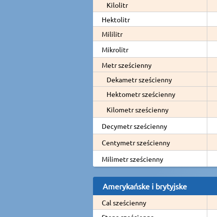
Kilolitr
Hektolitr
Mililitr
Mikrolitr
Metr sześcienny
Dekametr sześcienny
Hektometr sześcienny
Kilometr sześcienny
Decymetr sześcienny
Centymetr sześcienny
Milimetr sześcienny
Amerykańske i brytyjske
Cal sześcienny
Stopa sześcienna