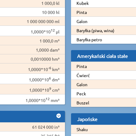
1 000,0 kl
Kubek
10 000 hl
Pinta
1 000 000 000 ml
Galon
12
Baryłka (piwa, wina)
1,0000*10
µl
Baryłka petro
1 000,0 m³
1,0000 dam³
Amerykański ciała stałe
0,0010000 hm³
Pinta
-6
1,0000*10
km³
Ćwierć
6
1,0000*10
dm³
Galon
9
1,0000*10
cm³
Peck
12
1,0000*10
mm³
Buszel
Japońske
61 024 000 in³
Shaku
35 315 ft³