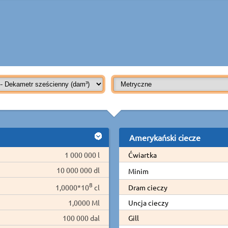
Amerykański ciecze
1 000 000 l
Ćwiartka
10 000 000 dl
Minim
8
1,0000*10
cl
Dram cieczy
1,0000 Ml
Uncja cieczy
100 000 dal
Gill