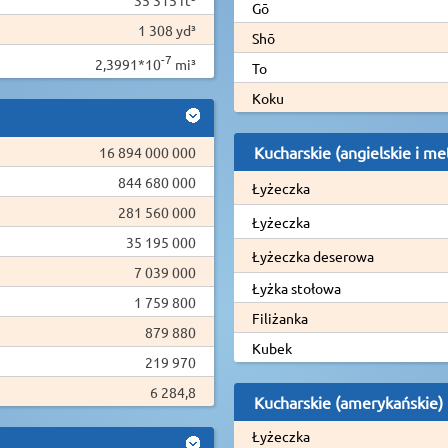
Gō
1 308 yd³
Shō
-7
2,3991*10
mi³
To
Koku
Kucharskie (angielskie i me
16 894 000 000
844 680 000
Łyżeczka
281 560 000
Łyżeczka
35 195 000
Łyżeczka deserowa
7 039 000
Łyżka stołowa
1 759 800
Filiżanka
879 880
Kubek
219 970
6 284,8
Kucharskie (amerykańskie)
Łyżeczka