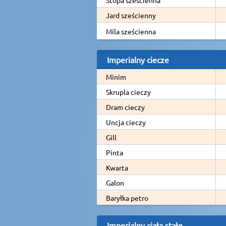
Jard sześcienny
Mila sześcienna
Imperialny ciecze
Minim
Skrupla cieczy
Dram cieczy
Uncja cieczy
Gill
Pinta
Kwarta
Galon
Baryłka petro
Imperialny ciała stałe