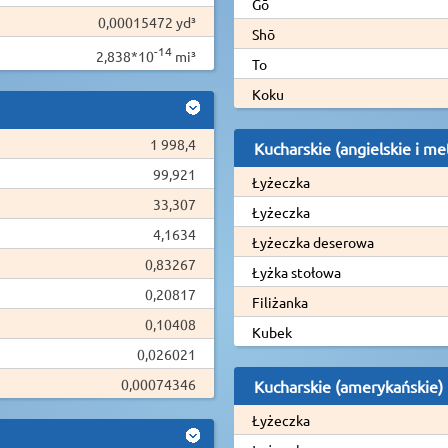
Gō
0,00015472 yd³
Shō
-14
2,838*10
mi³
To
Koku
1 998,4
Kucharskie (angielskie i me
99,921
Łyżeczka
33,307
Łyżeczka
4,1634
Łyżeczka deserowa
0,83267
Łyżka stołowa
0,20817
Filiżanka
0,10408
Kubek
0,026021
0,00074346
Kucharskie (amerykańskie)
Łyżeczka