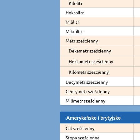
Kilolitr
Hektolitr
Mililitr
Mikrolitr
Metr sześcienny
Dekametr sześcienny
Hektometr sześcienny
Kilometr sześcienny
Decymetr sześcienny
Centymetr sześcienny
Milimetr sześcienny
Amerykańske i brytyjske
Cal sześcienny
Stopa sześcienna