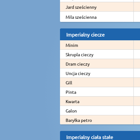
Jard sześcienny
Mila sześcienna
Imperialny ciecze
Minim
Skrupla cieczy
Dram cieczy
Uncja cieczy
Gill
Pinta
Kwarta
Galon
Baryłka petro
Imperialny ciała stałe