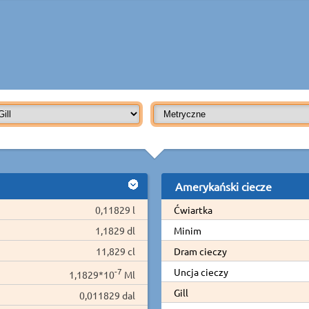
Amerykański ciecze
0,11829 l
Ćwiartka
1,1829 dl
Minim
11,829 cl
Dram cieczy
-7
Uncja cieczy
1,1829*10
Ml
Gill
0,011829 dal