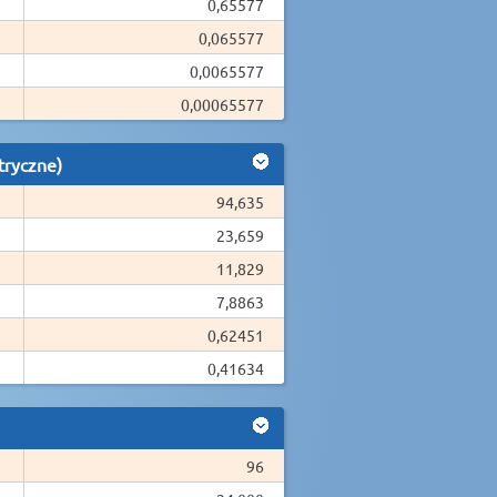
0,65577
0,065577
0,0065577
0,00065577
tryczne)
94,635
23,659
11,829
7,8863
0,62451
0,41634
96