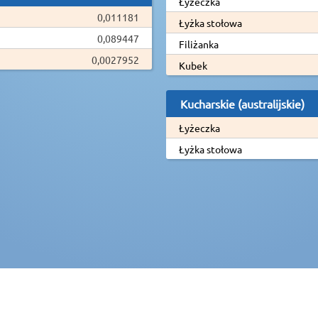
Łyżeczka
0,011181
Łyżka stołowa
0,089447
Filiżanka
0,0027952
Kubek
Kucharskie (australijskie)
Łyżeczka
Łyżka stołowa