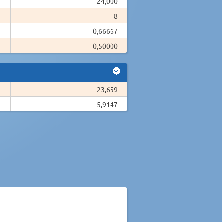
24,000
8
0,66667
0,50000
23,659
5,9147