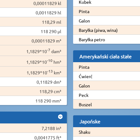
Kubek
0,00011829 kl
Pinta
0,0011829 hl
Galon
118,29 ml
Baryłka (piwa, wina)
118 290 µl
Baryłka petro
0,00011829 m³
-7
1,1829*10
dam³
Amerykański ciała stałe
-10
1,1829*10
hm³
Pinta
-13
1,1829*10
km³
Ćwierć
0,11829 dm³
Galon
118,29 cm³
Peck
118 290 mm³
Buszel
Japońske
7,2188 in³
Shaku
0,0041775 ft³