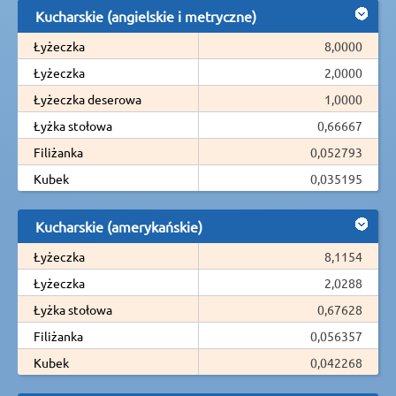
Kucharskie (angielskie i metryczne)
Łyżeczka
8,0000
Łyżeczka
2,0000
Łyżeczka deserowa
1,0000
Łyżka stołowa
0,66667
Filiżanka
0,052793
Kubek
0,035195
Kucharskie (amerykańskie)
Łyżeczka
8,1154
Łyżeczka
2,0288
Łyżka stołowa
0,67628
Filiżanka
0,056357
Kubek
0,042268