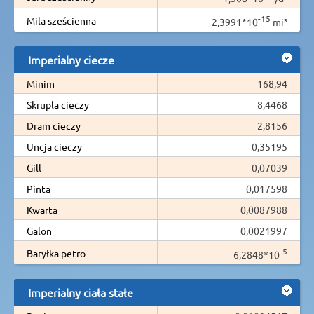
-15
Mila sześcienna
2,3991*10
mi³
Imperialny ciecze
Minim
168,94
Skrupla cieczy
8,4468
Dram cieczy
2,8156
Uncja cieczy
0,35195
Gill
0,07039
Pinta
0,017598
Kwarta
0,0087988
Galon
0,0021997
-5
Baryłka petro
6,2848*10
Imperialny ciała stałe