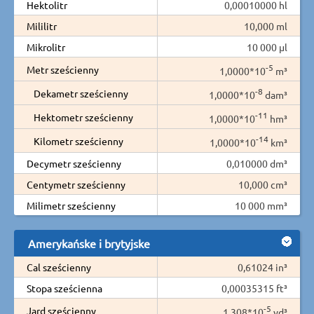
Hektolitr
0,00010000 hl
Mililitr
10,000 ml
Mikrolitr
10 000 µl
-5
Metr sześcienny
1,0000*10
m³
-8
Dekametr sześcienny
1,0000*10
dam³
-11
Hektometr sześcienny
1,0000*10
hm³
-14
Kilometr sześcienny
1,0000*10
km³
Decymetr sześcienny
0,010000 dm³
Centymetr sześcienny
10,000 cm³
Milimetr sześcienny
10 000 mm³
Amerykańske i brytyjske
Cal sześcienny
0,61024 in³
Stopa sześcienna
0,00035315 ft³
-5
Jard sześcienny
1,308*10
yd³