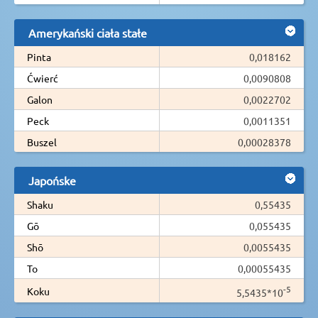
Amerykański ciała stałe
Pinta
0,018162
Ćwierć
0,0090808
Galon
0,0022702
Peck
0,0011351
Buszel
0,00028378
Japońske
Shaku
0,55435
Gō
0,055435
Shō
0,0055435
To
0,00055435
-5
Koku
5,5435*10