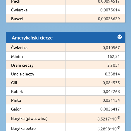
Peck
0,00094517
Ćwiartka
0,0075614
Buszel
0,00023629
Amerykański ciecze
Ćwiartka
0,010567
Minim
162,31
Dram cieczy
2,7051
Uncja cieczy
0,33814
Gill
0,084535
Kubek
0,042268
Pinta
0,021134
Galon
0,0026417
-5
Baryłka (piwa, wina)
8,5217*10
-5
Baryłka petro
6,2898*10