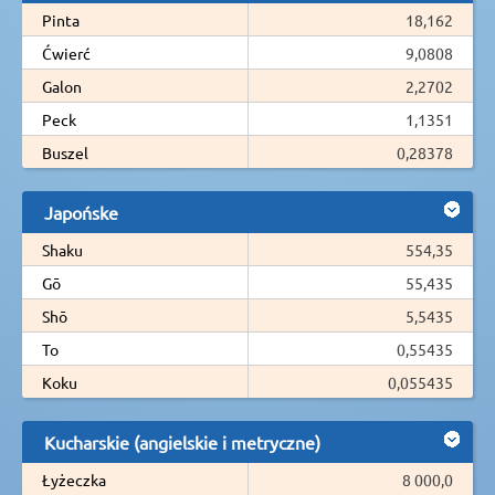
Pinta
18,162
Ćwierć
9,0808
Galon
2,2702
Peck
1,1351
Buszel
0,28378
Japońske
Shaku
554,35
Gō
55,435
Shō
5,5435
To
0,55435
Koku
0,055435
Kucharskie (angielskie i metryczne)
Łyżeczka
8 000,0