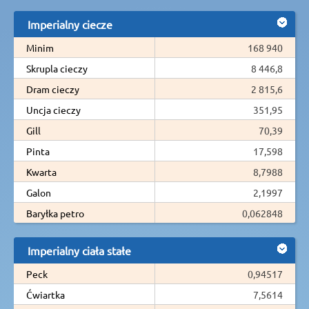
Imperialny ciecze
Minim
168 940
Skrupla cieczy
8 446,8
Dram cieczy
2 815,6
Uncja cieczy
351,95
Gill
70,39
Pinta
17,598
Kwarta
8,7988
Galon
2,1997
Baryłka petro
0,062848
Imperialny ciała stałe
Peck
0,94517
Ćwiartka
7,5614