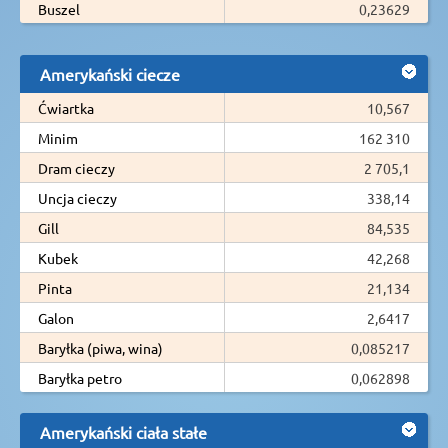
Buszel
0,23629
Amerykański ciecze
Ćwiartka
10,567
Minim
162 310
Dram cieczy
2 705,1
Uncja cieczy
338,14
Gill
84,535
Kubek
42,268
Pinta
21,134
Galon
2,6417
Baryłka (piwa, wina)
0,085217
Baryłka petro
0,062898
Amerykański ciała stałe