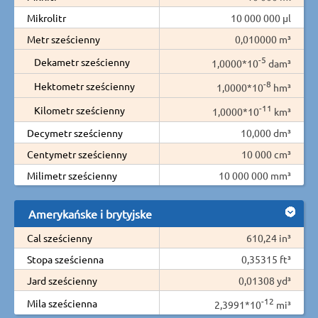
Mikrolitr
10 000 000 µl
Metr sześcienny
0,010000 m³
-5
Dekametr sześcienny
1,0000*10
dam³
-8
Hektometr sześcienny
1,0000*10
hm³
-11
Kilometr sześcienny
1,0000*10
km³
Decymetr sześcienny
10,000 dm³
Centymetr sześcienny
10 000 cm³
Milimetr sześcienny
10 000 000 mm³
Amerykańske i brytyjske
Cal sześcienny
610,24 in³
Stopa sześcienna
0,35315 ft³
Jard sześcienny
0,01308 yd³
-12
Mila sześcienna
2,3991*10
mi³