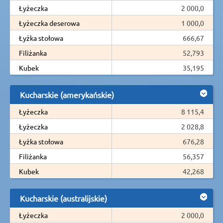
Łyżeczka
2 000,0
Łyżeczka deserowa
1 000,0
Łyżka stołowa
666,67
Filiżanka
52,793
Kubek
35,195
Kucharskie (amerykańskie)
Łyżeczka
8 115,4
Łyżeczka
2 028,8
Łyżka stołowa
676,28
Filiżanka
56,357
Kubek
42,268
Kucharskie (australijskie)
Łyżeczka
2 000,0