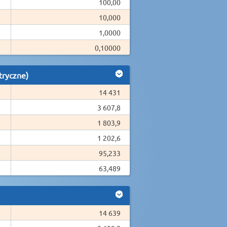
100,00
10,000
1,0000
0,10000
tryczne)
14 431
3 607,8
1 803,9
1 202,6
95,233
63,489
14 639