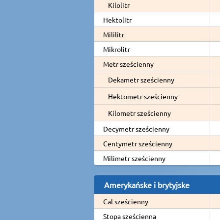
Kilolitr
Hektolitr
Mililitr
Mikrolitr
Metr sześcienny
Dekametr sześcienny
Hektometr sześcienny
Kilometr sześcienny
Decymetr sześcienny
Centymetr sześcienny
Milimetr sześcienny
Amerykańske i brytyjske
Cal sześcienny
Stopa sześcienna