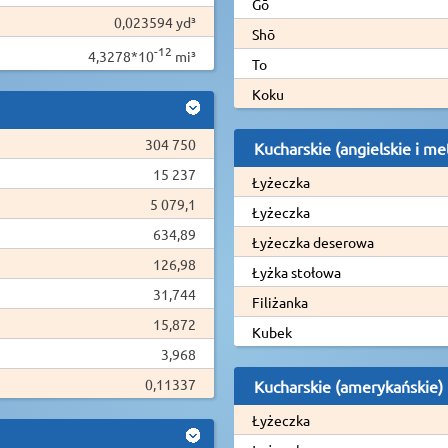
Gō
0,023594 yd³
Shō
-12
4,3278*10
mi³
To
Koku
304 750
Kucharskie (angielskie i me
15 237
Łyżeczka
5 079,1
Łyżeczka
634,89
Łyżeczka deserowa
126,98
Łyżka stołowa
31,744
Filiżanka
15,872
Kubek
3,968
0,11337
Kucharskie (amerykańskie)
Łyżeczka