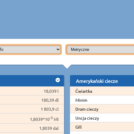
Amerykański ciecze
18,039 l
Ćwiartka
180,39 dl
Minim
1 803,9 cl
Dram cieczy
-5
Uncja cieczy
1,8039*10
Ml
Gill
1,8039 dal