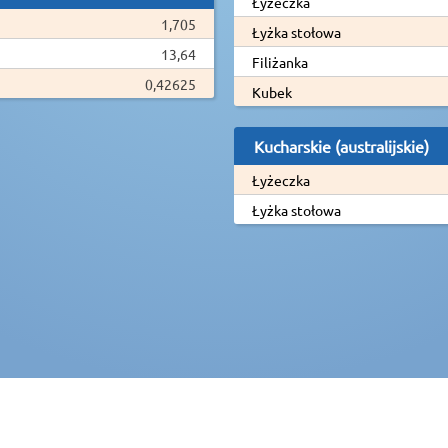
Łyżeczka
1,705
Łyżka stołowa
13,64
Filiżanka
0,42625
Kubek
Kucharskie (australijskie)
Łyżeczka
Łyżka stołowa