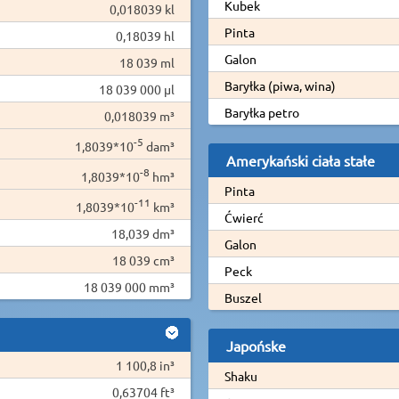
Kubek
0,018039 kl
Pinta
0,18039 hl
Galon
18 039 ml
Baryłka (piwa, wina)
18 039 000 µl
Baryłka petro
0,018039 m³
-5
1,8039*10
dam³
Amerykański ciała stałe
-8
1,8039*10
hm³
Pinta
-11
1,8039*10
km³
Ćwierć
18,039 dm³
Galon
18 039 cm³
Peck
18 039 000 mm³
Buszel
Japońske
1 100,8 in³
Shaku
0,63704 ft³