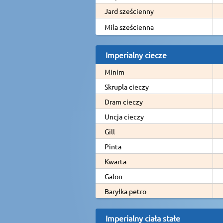
Jard sześcienny
Mila sześcienna
Imperialny ciecze
Minim
Skrupla cieczy
Dram cieczy
Uncja cieczy
Gill
Pinta
Kwarta
Galon
Baryłka petro
Imperialny ciała stałe