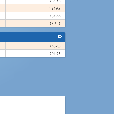
3 659,8
1 219,9
101,66
76,247
3 607,8
901,95