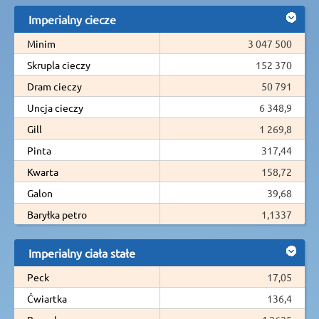
Imperialny ciecze
Minim
3 047 500
Skrupla cieczy
152 370
Dram cieczy
50 791
Uncja cieczy
6 348,9
Gill
1 269,8
Pinta
317,44
Kwarta
158,72
Galon
39,68
Baryłka petro
1,1337
Imperialny ciała stałe
Peck
17,05
Ćwiartka
136,4