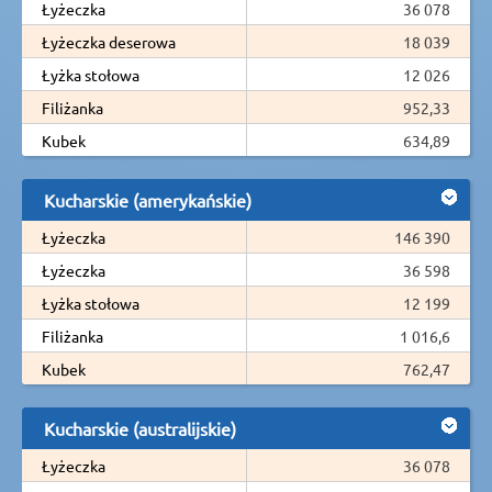
Łyżeczka
36 078
Łyżeczka deserowa
18 039
Łyżka stołowa
12 026
Filiżanka
952,33
Kubek
634,89
Kucharskie (amerykańskie)
Łyżeczka
146 390
Łyżeczka
36 598
Łyżka stołowa
12 199
Filiżanka
1 016,6
Kubek
762,47
Kucharskie (australijskie)
Łyżeczka
36 078