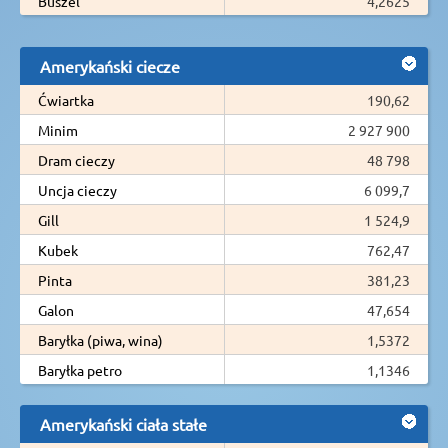
Buszel
4,2625
Amerykański ciecze
Ćwiartka
190,62
Minim
2 927 900
Dram cieczy
48 798
Uncja cieczy
6 099,7
Gill
1 524,9
Kubek
762,47
Pinta
381,23
Galon
47,654
Baryłka (piwa, wina)
1,5372
Baryłka petro
1,1346
Amerykański ciała stałe