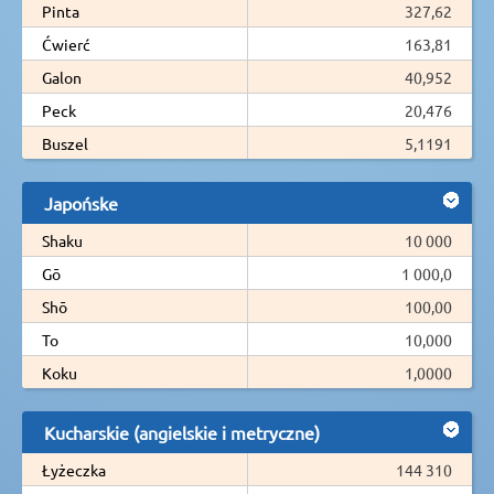
Pinta
327,62
Ćwierć
163,81
Galon
40,952
Peck
20,476
Buszel
5,1191
Japońske
Shaku
10 000
Gō
1 000,0
Shō
100,00
To
10,000
Koku
1,0000
Kucharskie (angielskie i metryczne)
Łyżeczka
144 310