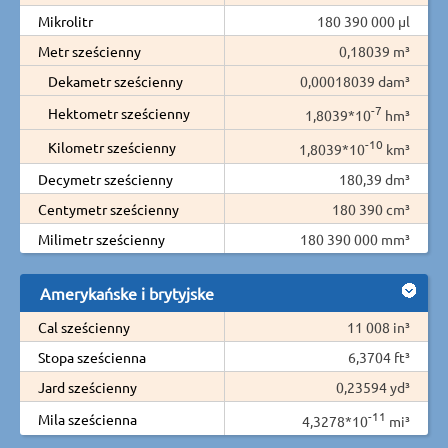
Mikrolitr
180 390 000 µl
Metr sześcienny
0,18039 m³
Dekametr sześcienny
0,00018039 dam³
-7
Hektometr sześcienny
1,8039*10
hm³
-10
Kilometr sześcienny
1,8039*10
km³
Decymetr sześcienny
180,39 dm³
Centymetr sześcienny
180 390 cm³
Milimetr sześcienny
180 390 000 mm³
Amerykańske i brytyjske
Cal sześcienny
11 008 in³
Stopa sześcienna
6,3704 ft³
Jard sześcienny
0,23594 yd³
-11
Mila sześcienna
4,3278*10
mi³