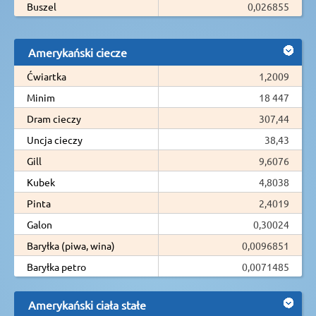
Buszel
0,026855
Amerykański ciecze
Ćwiartka
1,2009
Minim
18 447
Dram cieczy
307,44
Uncja cieczy
38,43
Gill
9,6076
Kubek
4,8038
Pinta
2,4019
Galon
0,30024
Baryłka (piwa, wina)
0,0096851
Baryłka petro
0,0071485
Amerykański ciała stałe