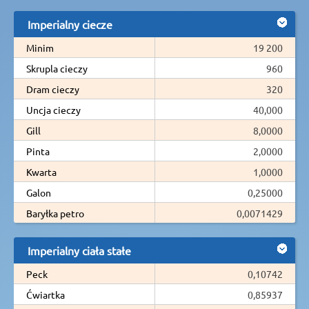
Imperialny ciecze
Minim
19 200
Skrupla cieczy
960
Dram cieczy
320
Uncja cieczy
40,000
Gill
8,0000
Pinta
2,0000
Kwarta
1,0000
Galon
0,25000
Baryłka petro
0,0071429
Imperialny ciała stałe
Peck
0,10742
Ćwiartka
0,85937