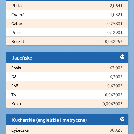
Pinta
2,0641
Ćwierć
1,0321
Galon
0,25801
Peck
0,12901
Buszel
0,032252
Japońske
Shaku
63,003
Gō
6,3003
Shō
0,63003
To
0,063003
Koku
0,0063003
Kucharskie (angielskie i metryczne)
Łyżeczka
909,22