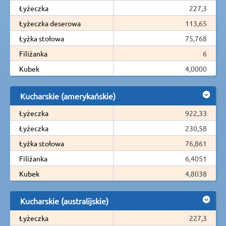
Łyżeczka
227,3
Łyżeczka deserowa
113,65
Łyżka stołowa
75,768
Filiżanka
6
Kubek
4,0000
Kucharskie (amerykańskie)
Łyżeczka
922,33
Łyżeczka
230,58
Łyżka stołowa
76,861
Filiżanka
6,4051
Kubek
4,8038
Kucharskie (australijskie)
Łyżeczka
227,3