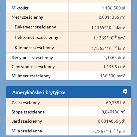
Mikrolitr
1 136 500 µl
Metr sześcienny
0,0011365 m³
-6
Dekametr sześcienny
1,1365*10
dam³
-9
Hektometr sześcienny
1,1365*10
hm³
-12
Kilometr sześcienny
1,1365*10
km³
Decymetr sześcienny
1,1365 dm³
Centymetr sześcienny
1 136,5 cm³
Milimetr sześcienny
1 136 500 mm³
Amerykańske i brytyjske
Cal sześcienny
69,355 in³
Stopa sześcienna
0,040136 ft³
Jard sześcienny
0,0014865 yd³
-13
Mila sześcienna
2,7267*10
mi³