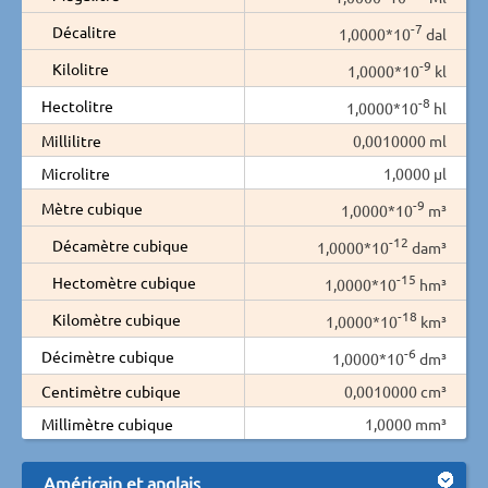
-7
Décalitre
1,0000*10
dal
-9
Kilolitre
1,0000*10
kl
-8
Hectolitre
1,0000*10
hl
Millilitre
0,0010000 ml
Microlitre
1,0000 µl
-9
Mètre cubique
1,0000*10
m³
-12
Décamètre cubique
1,0000*10
dam³
-15
Hectomètre cubique
1,0000*10
hm³
-18
Kilomètre cubique
1,0000*10
km³
-6
Décimètre cubique
1,0000*10
dm³
Centimètre cubique
0,0010000 cm³
Millimètre cubique
1,0000 mm³
Américain et anglais