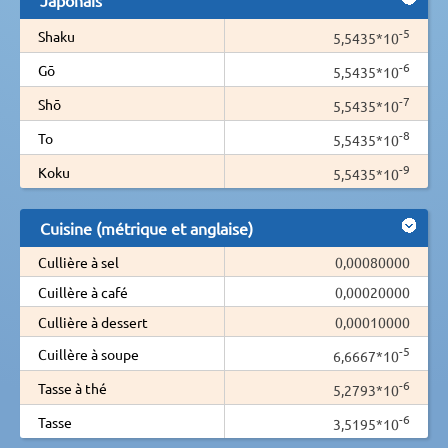
-5
Shaku
5,5435*10
-6
Gō
5,5435*10
-7
Shō
5,5435*10
-8
To
5,5435*10
-9
Koku
5,5435*10
Cuisine (métrique et anglaise)
Cullière à sel
0,00080000
Cuillère à café
0,00020000
Cullière à dessert
0,00010000
-5
Cuillère à soupe
6,6667*10
-6
Tasse à thé
5,2793*10
-6
Tasse
3,5195*10