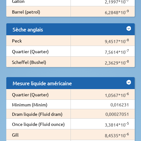
Gallon
2,1997*10
-9
Barrel (petrol)
6,2848*10
Sèche anglais
-8
Peck
9,4517*10
-7
Quartier (Quarter)
7,5614*10
-8
Scheffel (Bushel)
2,3629*10
Mesure liquide américaine
-6
Quartier (Quarter)
1,0567*10
Minimum (Minim)
0,016231
Dram liquide (Fluid dram)
0,00027051
-5
Once liquide (Fluid ounce)
3,3814*10
-6
Gill
8,4535*10