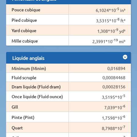
-5
Pouce cubique
6,1024*10
in³
-8
Pied cubique
3,5315*10
ft³
-9
Yard cubique
1,308*10
yd³
-19
Mille cubique
2,3991*10
mi³
Liquide anglais
Minimum (Minim)
0,016894
Fluid scruple
0,00084468
Dram liquide (Fluid dram)
0,00028156
-5
Once liquide (Fluid ounce)
3,5195*10
-6
Gill
7,039*10
-6
Pinte (Pint)
1,7598*10
-7
Quart
8,7988*10
-7