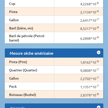
-6
Cup
4,2268*10
-6
Pinte
2,1134*10
-7
Gallon
2,6417*10
-9
Baril (bière, vin)
8,5217*10
Baril de pétrole (Petrol
-9
6,2898*10
barrel)
Mesure sèche américaine
-6
Pinte (Pint)
1,8162*10
-7
Quartier (Quarter)
9,0808*10
-7
Gallon
2,2702*10
-7
Peck
1,1351*10
-8
Boisseau (Bushel)
2,8378*10
Japonais