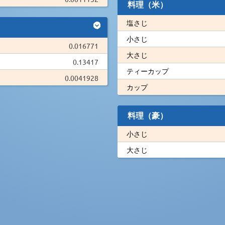
料理（米）
塩さじ
小さじ
0.016771
大さじ
0.13417
ティーカップ
0.0041928
カップ
料理（豪）
小さじ
大さじ