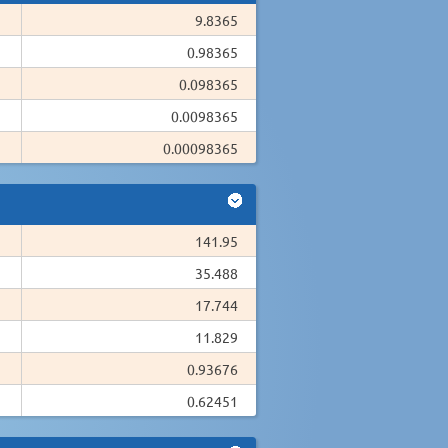
9.8365
0.98365
0.098365
0.0098365
0.00098365
141.95
35.488
17.744
11.829
0.93676
0.62451