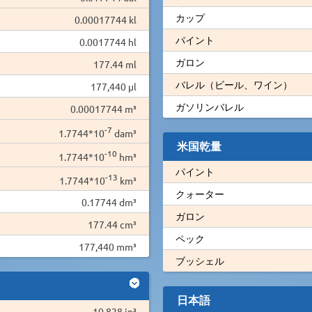
カップ
0.00017744 kl
パイント
0.0017744 hl
ガロン
177.44 ml
バレル（ビール、ワイン）
177,440 µl
ガソリンバレル
0.00017744 m³
-7
1.7744*10
dam³
米国乾量
-10
1.7744*10
hm³
パイント
-13
1.7744*10
km³
クォーター
0.17744 dm³
ガロン
177.44 cm³
ペック
177,440 mm³
ブッシェル
日本語
10.828 in³