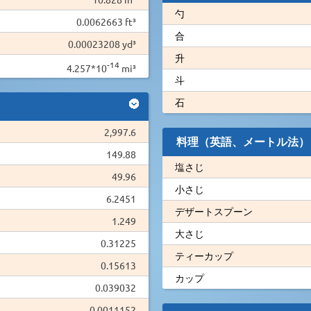
勺
0.0062663 ft³
合
0.00023208 yd³
升
-14
4.257*10
mi³
斗
石
2,997.6
料理（英語、メートル法）
149.88
塩さじ
49.96
小さじ
6.2451
デザートスプーン
1.249
大さじ
0.31225
ティーカップ
0.15613
カップ
0.039032
0.0011152