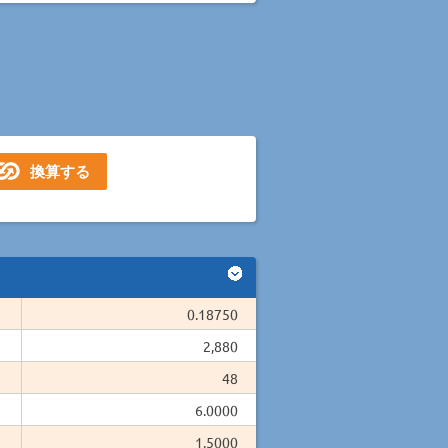
0.18750
2,880
48
6.0000
1.5000