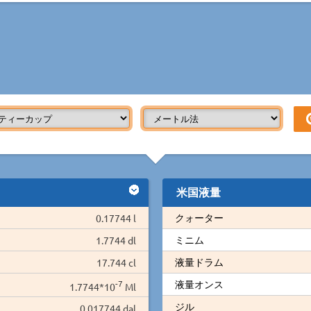
米国液量
クォーター
0.17744 l
ミニム
1.7744 dl
液量ドラム
17.744 cl
-7
液量オンス
1.7744*10
Ml
ジル
0.017744 dal