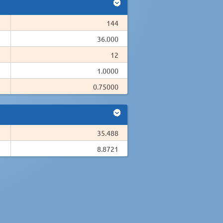
144
36.000
12
1.0000
0.75000
35.488
8.8721