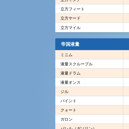
立方フィート
立方ヤード
立方マイル
帝国液量
ミニム
液量スクループル
液量ドラム
液量オンス
ジル
パイント
クォート
ガロン
バレル（ガソリン）