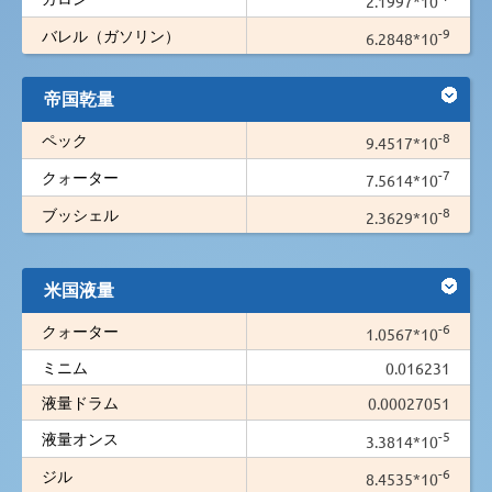
2.1997*10
-9
バレル（ガソリン）
6.2848*10
帝国乾量
-8
ペック
9.4517*10
-7
クォーター
7.5614*10
-8
ブッシェル
2.3629*10
米国液量
-6
クォーター
1.0567*10
ミニム
0.016231
液量ドラム
0.00027051
-5
液量オンス
3.3814*10
-6
ジル
8.4535*10