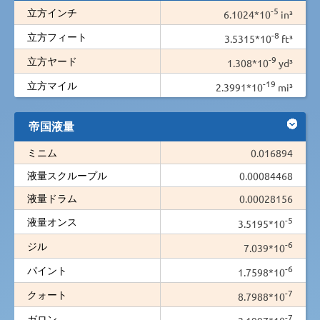
-5
立方インチ
6.1024*10
in³
-8
立方フィート
3.5315*10
ft³
-9
立方ヤード
1.308*10
yd³
-19
立方マイル
2.3991*10
mi³
帝国液量
ミニム
0.016894
液量スクループル
0.00084468
液量ドラム
0.00028156
-5
液量オンス
3.5195*10
-6
ジル
7.039*10
-6
パイント
1.7598*10
-7
クォート
8.7988*10
-7
ガロン