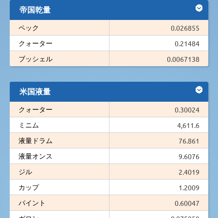
帝国乾量
ペック
0.026855
クォーター
0.21484
ブッシェル
0.0067138
米国液量
クォーター
0.30024
ミニム
4,611.6
液量ドラム
76.861
液量オンス
9.6076
ジル
2.4019
カップ
1.2009
パイント
0.60047
ガロン