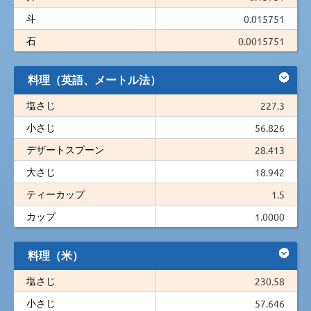
斗
0.015751
石
0.0015751
料理（英語、メートル法）
塩さじ
227.3
小さじ
56.826
デザートスプーン
28.413
大さじ
18.942
ティーカップ
1.5
カップ
1.0000
料理（米）
塩さじ
230.58
小さじ
57.646