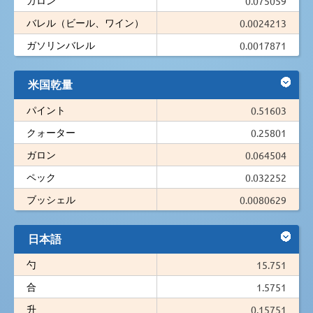
0.075059
バレル（ビール、ワイン）
0.0024213
ガソリンバレル
0.0017871
米国乾量
パイント
0.51603
クォーター
0.25801
ガロン
0.064504
ペック
0.032252
ブッシェル
0.0080629
日本語
勺
15.751
合
1.5751
升
0.15751