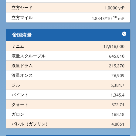
立方ヤード
1.0000 yd³
-10
立方マイル
1.8343*10
mi³
帝国液量
ミニム
12,916,000
液量スクループル
645,810
液量ドラム
215,270
液量オンス
26,909
ジル
5,381.7
パイント
1,345.4
クォート
672.71
ガロン
168.18
バレル（ガソリン）
4.8051