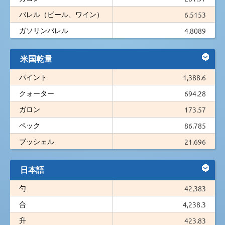
バレル（ビール、ワイン）
6.5153
ガソリンバレル
4.8089
米国乾量
パイント
1,388.6
クォーター
694.28
ガロン
173.57
ペック
86.785
ブッシェル
21.696
日本語
勺
42,383
合
4,238.3
升
423.83