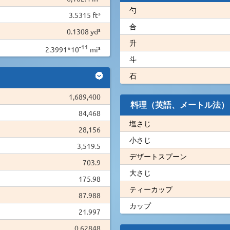
勺
3.5315 ft³
合
0.1308 yd³
升
-11
2.3991*10
mi³
斗
石
1,689,400
料理（英語、メートル法）
84,468
塩さじ
28,156
小さじ
3,519.5
デザートスプーン
703.9
大さじ
175.98
ティーカップ
87.988
カップ
21.997
0.62848