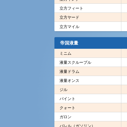
立方フィート
立方ヤード
立方マイル
帝国液量
ミニム
液量スクループル
液量ドラム
液量オンス
ジル
パイント
クォート
ガロン
バレル（ガソリン）