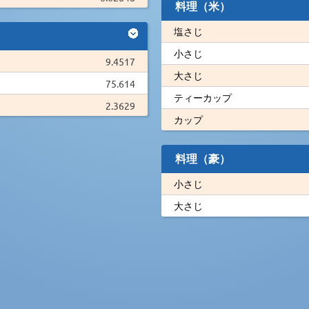
料理（米）
塩さじ
小さじ
9.4517
大さじ
75.614
ティーカップ
2.3629
カップ
料理（豪）
小さじ
大さじ