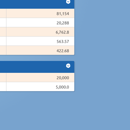
81,154
20,288
6,762.8
563.57
422.68
20,000
5,000.0