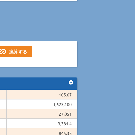
105.67
1,623,100
27,051
3,381.4
845.35