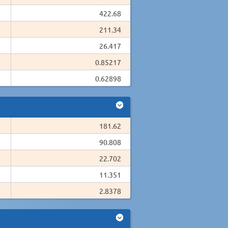
422.68
211.34
26.417
0.85217
0.62898
181.62
90.808
22.702
11.351
2.8378