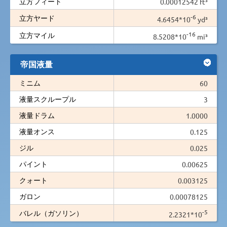
立方フィート
0.00012542 ft³
-6
立方ヤード
4.6454*10
yd³
-16
立方マイル
8.5208*10
mi³
帝国液量
ミニム
60
液量スクループル
3
液量ドラム
1.0000
液量オンス
0.125
ジル
0.025
パイント
0.00625
クォート
0.003125
ガロン
0.00078125
-5
バレル（ガソリン）
2.2321*10