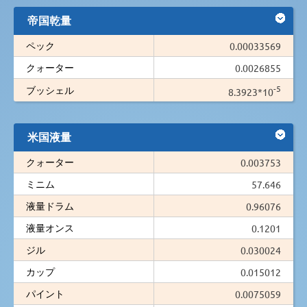
帝国乾量
ペック
0.00033569
クォーター
0.0026855
-5
ブッシェル
8.3923*10
米国液量
クォーター
0.003753
ミニム
57.646
液量ドラム
0.96076
液量オンス
0.1201
ジル
0.030024
カップ
0.015012
パイント
0.0075059