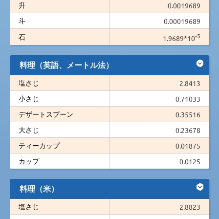
升
0.0019689
斗
0.00019689
-5
石
1.9689*10
料理（英語、メートル法）
塩さじ
2.8413
小さじ
0.71033
デザートスプーン
0.35516
大さじ
0.23678
ティーカップ
0.01875
カップ
0.0125
料理（米）
塩さじ
2.8823