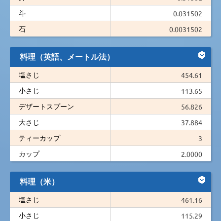
斗
0.031502
石
0.0031502
料理（英語、メートル法）
塩さじ
454.61
小さじ
113.65
デザートスプーン
56.826
大さじ
37.884
ティーカップ
3
カップ
2.0000
料理（米）
塩さじ
461.16
小さじ
115.29