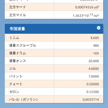
立方ヤード
0.00074326 yd³
-13
立方マイル
1.3633*10
mi³
帝国液量
ミニム
9,600
液量スクループル
480
液量ドラム
160
液量オンス
20.000
ジル
4.0000
パイント
1.0000
クォート
0.50000
ガロン
0.12500
バレル（ガソリン）
0.0035714