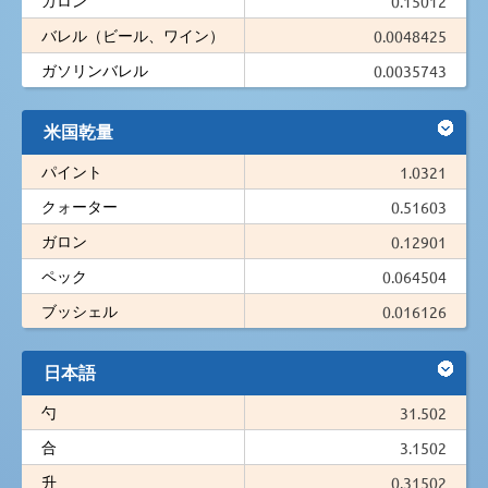
0.15012
バレル（ビール、ワイン）
0.0048425
ガソリンバレル
0.0035743
米国乾量
パイント
1.0321
クォーター
0.51603
ガロン
0.12901
ペック
0.064504
ブッシェル
0.016126
日本語
勺
31.502
合
3.1502
升
0.31502