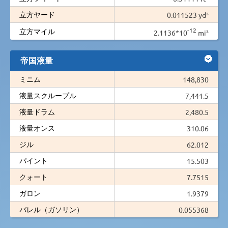
立方ヤード
0.011523 yd³
-12
立方マイル
2.1136*10
mi³
帝国液量
ミニム
148,830
液量スクループル
7,441.5
液量ドラム
2,480.5
液量オンス
310.06
ジル
62.012
パイント
15.503
クォート
7.7515
ガロン
1.9379
バレル（ガソリン）
0.055368