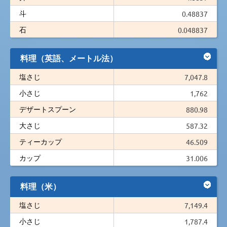
斗
0.48837
石
0.048837
料理（英語、メートル法）
塩さじ
7,047.8
小さじ
1,762
デザートスプーン
880.98
大さじ
587.32
ティーカップ
46.509
カップ
31.006
料理（米）
塩さじ
7,149.4
小さじ
1,787.4