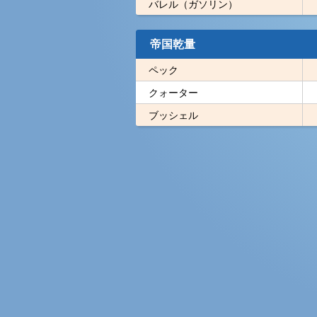
バレル（ガソリン）
帝国乾量
ペック
クォーター
ブッシェル