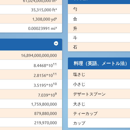
61,024,000,000 in³
勺
35,315,000 ft³
合
1,308,000 yd³
0.00023991 mi³
升
斗
石
16,894,000,000,000
料理（英語、メートル法）
11
8.4468*10
11
塩さじ
2.8156*10
10
小さじ
3.5195*10
9
デザートスプーン
7.039*10
大さじ
1,759,800,000
879,880,000
ティーカップ
219,970,000
カップ