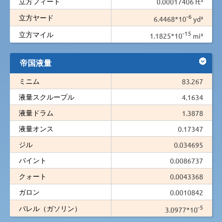
立方フィート
0.00017406 ft³
-6
立方ヤード
6.4468*10
yd³
-15
立方マイル
1.1825*10
mi³
帝国液量
ミニム
83.267
液量スクループル
4.1634
液量ドラム
1.3878
液量オンス
0.17347
ジル
0.034695
パイント
0.0086737
クォート
0.0043368
ガロン
0.0010842
-5
バレル（ガソリン）
3.0977*10