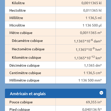
Kilolitre
0,0011365 kl
Hectolitre
0,011365 hl
Millilitre
1 136,5 ml
Microlitre
1 136 500 µl
Mètre cubique
0,0011365 m³
-6
Décamètre cubique
1,1365*10
dam³
-9
Hectomètre cubique
1,1365*10
hm³
-12
Kilomètre cubique
1,1365*10
km³
Décimètre cubique
1,1365 dm³
Centimètre cubique
1 136,5 cm³
Millimètre cubique
1 136 500 mm³
Américain et anglais
Pouce cubique
69,355 in³
Pied cubique
0,040136 ft³