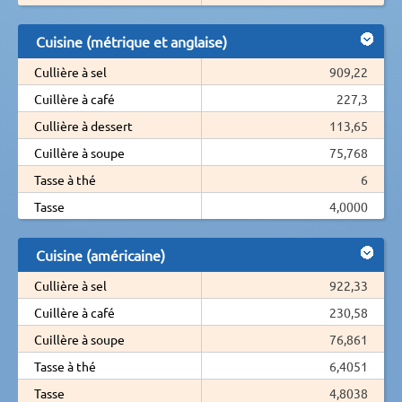
Cuisine (métrique et anglaise)
Cullière à sel
909,22
Cuillère à café
227,3
Cullière à dessert
113,65
Cuillère à soupe
75,768
Tasse à thé
6
Tasse
4,0000
Cuisine (américaine)
Cullière à sel
922,33
Cuillère à café
230,58
Cuillère à soupe
76,861
Tasse à thé
6,4051
Tasse
4,8038