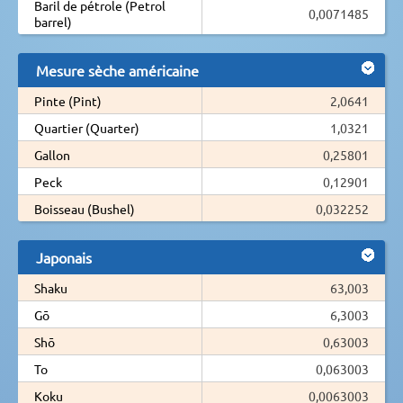
Baril de pétrole (Petrol
0,0071485
barrel)
Mesure sèche américaine
Pinte (Pint)
2,0641
Quartier (Quarter)
1,0321
Gallon
0,25801
Peck
0,12901
Boisseau (Bushel)
0,032252
Japonais
Shaku
63,003
Gō
6,3003
Shō
0,63003
To
0,063003
Koku
0,0063003