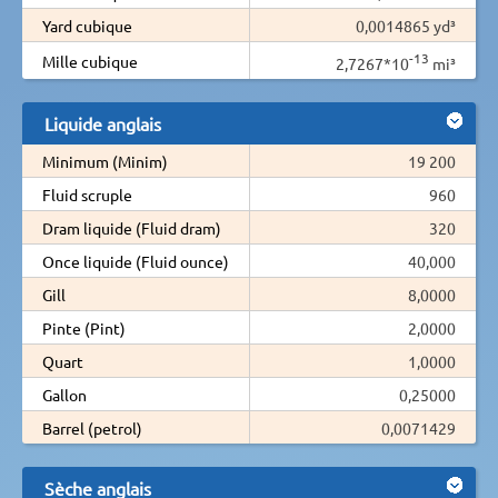
Yard cubique
0,0014865 yd³
-13
Mille cubique
2,7267*10
mi³
Liquide anglais
Minimum (Minim)
19 200
Fluid scruple
960
Dram liquide (Fluid dram)
320
Once liquide (Fluid ounce)
40,000
Gill
8,0000
Pinte (Pint)
2,0000
Quart
1,0000
Gallon
0,25000
Barrel (petrol)
0,0071429
Sèche anglais