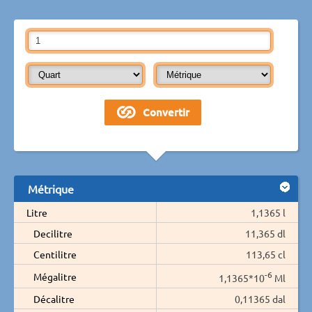
Métrique
Litre
1,1365 l
Decilitre
11,365 dl
Centilitre
113,65 cl
-6
Mégalitre
1,1365*10
Ml
Décalitre
0,11365 dal