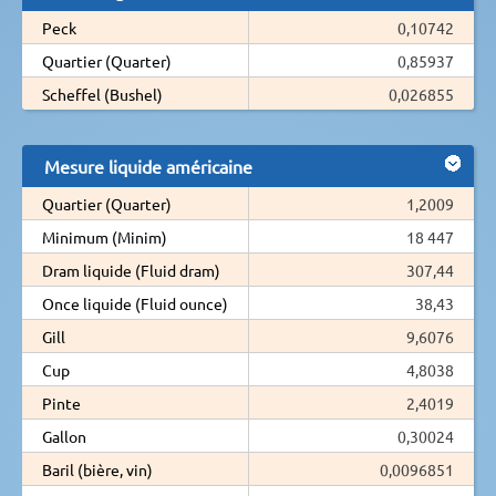
Peck
0,10742
Quartier (Quarter)
0,85937
Scheffel (Bushel)
0,026855
Mesure liquide américaine
Quartier (Quarter)
1,2009
Minimum (Minim)
18 447
Dram liquide (Fluid dram)
307,44
Once liquide (Fluid ounce)
38,43
Gill
9,6076
Cup
4,8038
Pinte
2,4019
Gallon
0,30024
Baril (bière, vin)
0,0096851