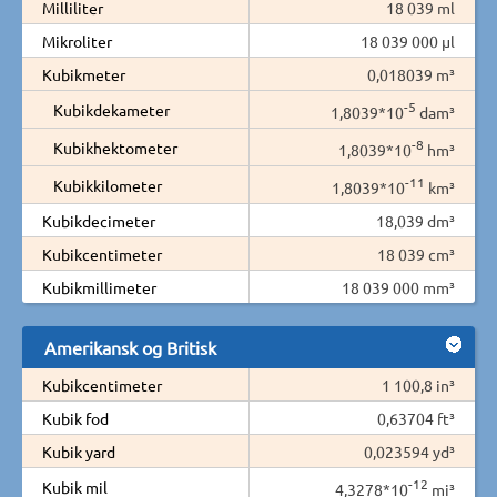
Milliliter
18 039 ml
Mikroliter
18 039 000 µl
Kubikmeter
0,018039 m³
-5
Kubikdekameter
1,8039*10
dam³
-8
Kubikhektometer
1,8039*10
hm³
-11
Kubikkilometer
1,8039*10
km³
Kubikdecimeter
18,039 dm³
Kubikcentimeter
18 039 cm³
Kubikmillimeter
18 039 000 mm³
Amerikansk og Britisk
Kubikcentimeter
1 100,8 in³
Kubik fod
0,63704 ft³
Kubik yard
0,023594 yd³
-12
Kubik mil
4,3278*10
mi³