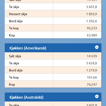
Te skje
3 607,8
Dessert skje
1 803,9
Bord skje
1 202,6
Te kop
95,233
Kop
63,489
Kjøkken (Amerikansk)
Salt skje
14 639
Te skje
3 659,8
Bord skje
1 219,9
Te kop
101,66
Kop
76,247
Kjøkken (Australskt)
Te skje
3 607,8