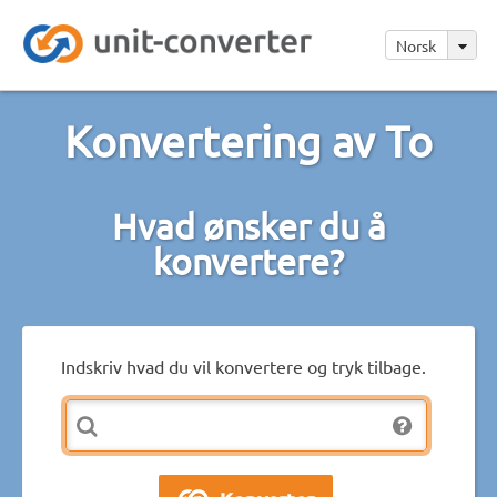
Norsk
Konvertering av To
Hvad ønsker du å
konvertere?
Indskriv hvad du vil konvertere og tryk tilbage.