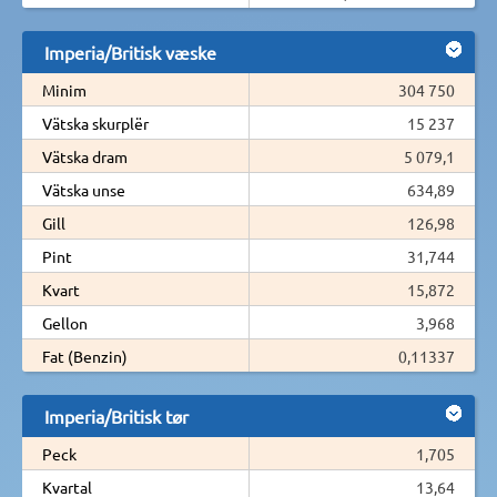
Imperia/Britisk væske
Minim
304 750
Vätska skurplër
15 237
Vätska dram
5 079,1
Vätska unse
634,89
Gill
126,98
Pint
31,744
Kvart
15,872
Gellon
3,968
Fat (Benzin)
0,11337
Imperia/Britisk tør
Peck
1,705
Kvartal
13,64