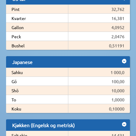
Pint
32,762
Kvarter
16,381
Gallon
4,0952
Peck
2,0476
Bushel
0,51191
Japanese
Sahku
1 000,0
Gö
100,00
Shö
10,000
To
1,0000
Koku
0,10000
Kjøkken (Engelsk og metrisk)
Salt skje
14 431