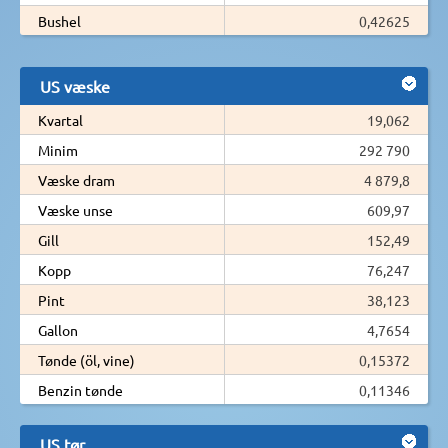
Bushel
0,42625
US væske
Kvartal
19,062
Minim
292 790
Væske dram
4 879,8
Væske unse
609,97
Gill
152,49
Kopp
76,247
Pint
38,123
Gallon
4,7654
Tønde (öl, vine)
0,15372
Benzin tønde
0,11346
US tør