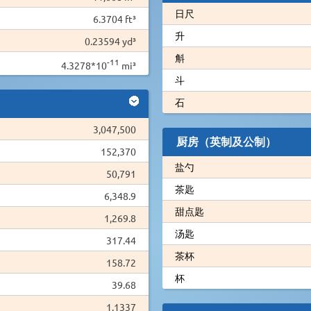
日尺
6.3704 ft³
升
0.23594 yd³
斛
-11
4.3278*10
mi³
斗
石
3,047,500
厨房（英制及公制）
152,370
盐勺
50,791
茶匙
6,348.9
甜点匙
1,269.8
汤匙
317.44
茶杯
158.72
杯
39.68
1.1337