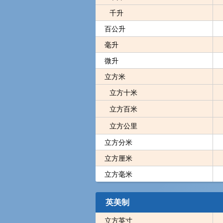
千升
百公升
毫升
微升
立方米
立方十米
立方百米
立方公里
立方分米
立方厘米
立方毫米
英美制
立方英寸