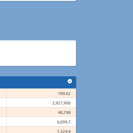
190.62
2,927,900
48,798
6,099.7
1,524.9