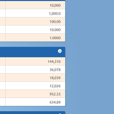
10,000
1,000.0
100.00
10.000
1.0000
144,310
36,078
18,039
12,026
952.33
634.89