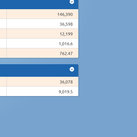
146,390
36,598
12,199
1,016.6
762.47
36,078
9,019.5