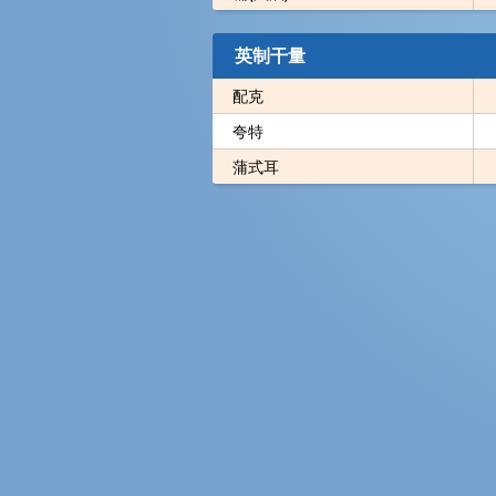
英制干量
配克
夸特
蒲式耳