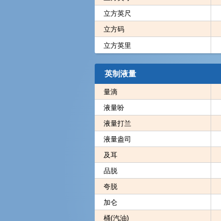
立方英尺
立方码
立方英里
英制液量
量滴
液量吩
液量打兰
液量盎司
及耳
品脱
夸脱
加仑
桶(汽油)