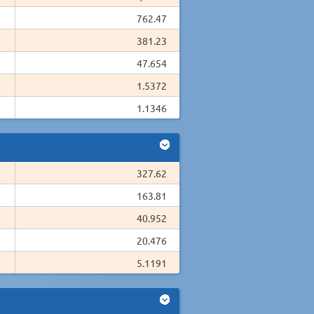
762.47
381.23
47.654
1.5372
1.1346
327.62
163.81
40.952
20.476
5.1191