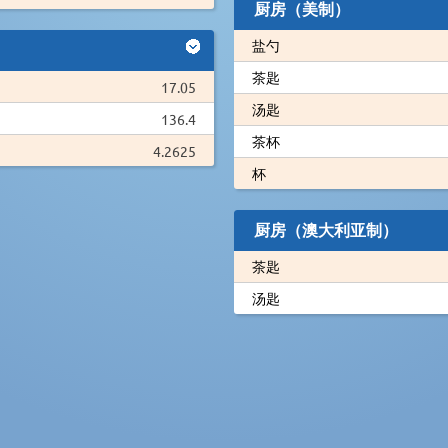
厨房（美制）
盐勺
茶匙
17.05
汤匙
136.4
茶杯
4.2625
杯
厨房（澳大利亚制）
茶匙
汤匙