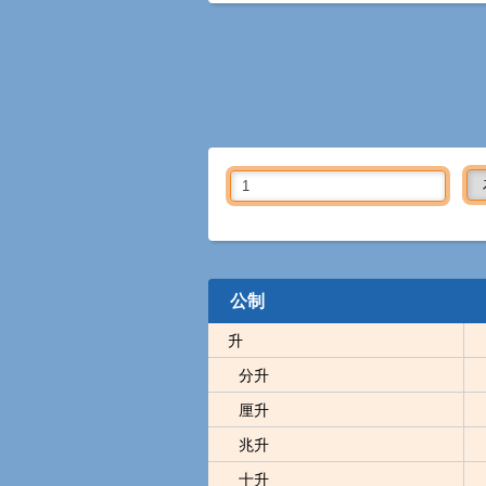
公制
升
分升
厘升
兆升
十升