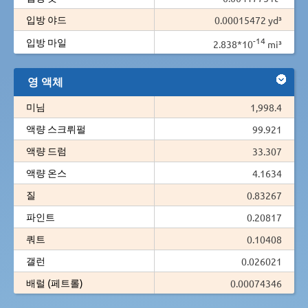
입방 야드
0.00015472 yd³
-14
입방 마일
2.838*10
mi³
영 액체
미님
1,998.4
액량 스크뤼펄
99.921
액량 드럼
33.307
액량 온스
4.1634
질
0.83267
파인트
0.20817
쿼트
0.10408
갤런
0.026021
배럴 (페트롤)
0.00074346