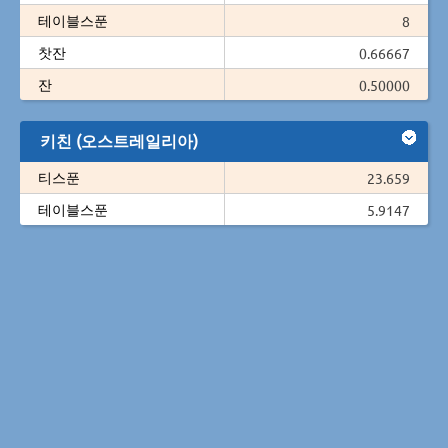
테이블스푼
8
찻잔
0.66667
잔
0.50000
키친 (오스트레일리아)
티스푼
23.659
테이블스푼
5.9147