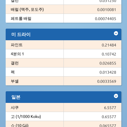
0.031250
배럴 (맥주, 포도주)
0.0010081
페트롤 배럴
0.00074405
미 드라이
파인트
0.21484
4분의 1
0.10742
갤런
0.026855
펙
0.013428
부셸
0.0033569
일본
샤쿠
6.5577
고 (1/1000 Koku)
0.65577
쇼 (10 Gō)
0.065577