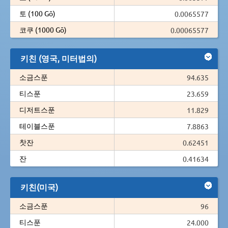
토 (100 Gō)
0.0065577
코쿠 (1000 Gō)
0.00065577
키친 (영국, 미터법의)
소금스푼
94.635
티스푼
23.659
디저트스푼
11.829
테이블스푼
7.8863
찻잔
0.62451
잔
0.41634
키친(미국)
소금스푼
96
티스푼
24.000