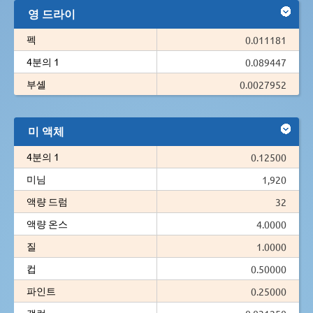
영 드라이
펙
0.011181
4분의 1
0.089447
부셸
0.0027952
미 액체
4분의 1
0.12500
미님
1,920
액량 드럼
32
액량 온스
4.0000
질
1.0000
컵
0.50000
파인트
0.25000
갤런