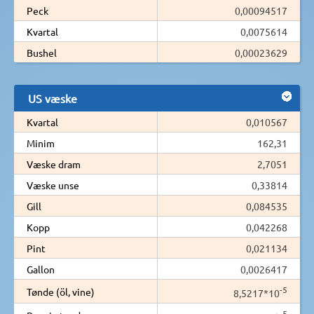
Peck
0,00094517
Kvartal
0,0075614
Bushel
0,00023629
US væske
Kvartal
0,010567
Minim
162,31
Væske dram
2,7051
Væske unse
0,33814
Gill
0,084535
Kopp
0,042268
Pint
0,021134
Gallon
0,0026417
-5
Tønde (öl, vine)
8,5217*10
-5