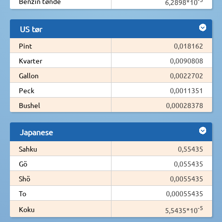
Benzin tønde
6,2898*10
US tør
Pint
0,018162
Kvarter
0,0090808
Gallon
0,0022702
Peck
0,0011351
Bushel
0,00028378
Japanese
Sahku
0,55435
Gö
0,055435
Shö
0,0055435
To
0,00055435
-5
Koku
5,5435*10