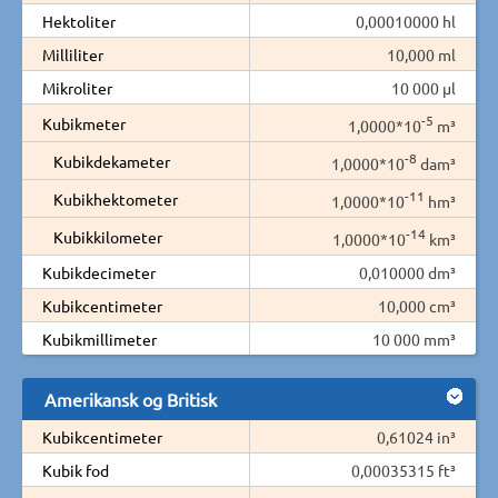
Hektoliter
0,00010000 hl
Milliliter
10,000 ml
Mikroliter
10 000 µl
-5
Kubikmeter
1,0000*10
m³
-8
Kubikdekameter
1,0000*10
dam³
-11
Kubikhektometer
1,0000*10
hm³
-14
Kubikkilometer
1,0000*10
km³
Kubikdecimeter
0,010000 dm³
Kubikcentimeter
10,000 cm³
Kubikmillimeter
10 000 mm³
Amerikansk og Britisk
Kubikcentimeter
0,61024 in³
Kubik fod
0,00035315 ft³