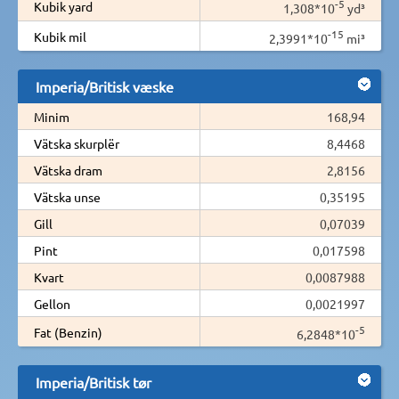
-5
Kubik yard
1,308*10
yd³
-15
Kubik mil
2,3991*10
mi³
Imperia/Britisk væske
Minim
168,94
Vätska skurplër
8,4468
Vätska dram
2,8156
Vätska unse
0,35195
Gill
0,07039
Pint
0,017598
Kvart
0,0087988
Gellon
0,0021997
-5
Fat (Benzin)
6,2848*10
Imperia/Britisk tør