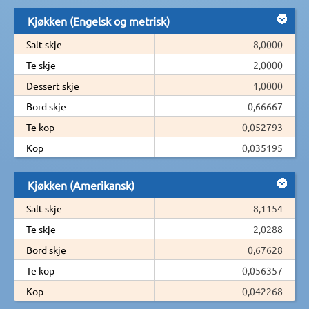
Kjøkken (Engelsk og metrisk)
Salt skje
8,0000
Te skje
2,0000
Dessert skje
1,0000
Bord skje
0,66667
Te kop
0,052793
Kop
0,035195
Kjøkken (Amerikansk)
Salt skje
8,1154
Te skje
2,0288
Bord skje
0,67628
Te kop
0,056357
Kop
0,042268