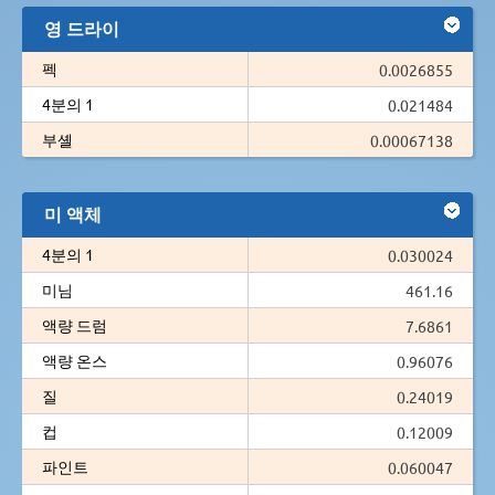
영 드라이
펙
0.0026855
4분의 1
0.021484
부셸
0.00067138
미 액체
4분의 1
0.030024
미님
461.16
액량 드럼
7.6861
액량 온스
0.96076
질
0.24019
컵
0.12009
파인트
0.060047