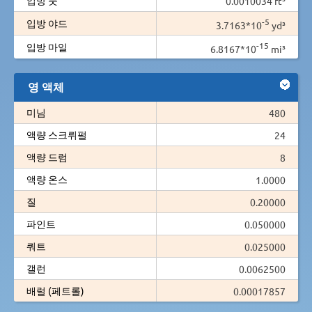
0.0010034 ft³
-5
입방 야드
3.7163*10
yd³
-15
입방 마일
6.8167*10
mi³
영 액체
미님
480
액량 스크뤼펄
24
액량 드럼
8
액량 온스
1.0000
질
0.20000
파인트
0.050000
쿼트
0.025000
갤런
0.0062500
배럴 (페트롤)
0.00017857