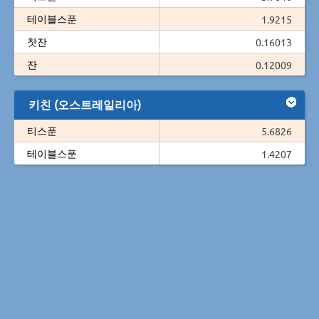
테이블스푼
1.9215
찻잔
0.16013
잔
0.12009
키친 (오스트레일리아)
티스푼
5.6826
테이블스푼
1.4207