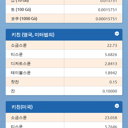
0.015751
토 (100 Gō)
0.0015751
코쿠 (1000 Gō)
0.00015751
키친 (영국, 미터법의)
소금스푼
22.73
티스푼
5.6826
디저트스푼
2.8413
테이블스푼
1.8942
찻잔
0.15
잔
0.10000
키친(미국)
소금스푼
23.058
티스푼
5.7646