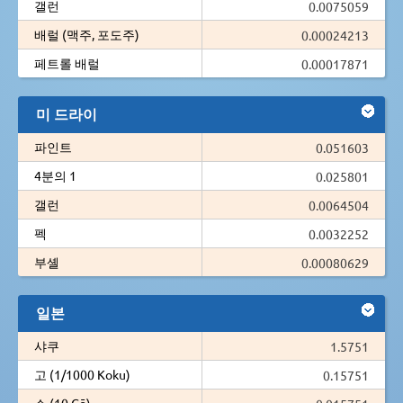
갤런
0.0075059
배럴 (맥주, 포도주)
0.00024213
페트롤 배럴
0.00017871
미 드라이
파인트
0.051603
4분의 1
0.025801
갤런
0.0064504
펙
0.0032252
부셸
0.00080629
일본
샤쿠
1.5751
고 (1/1000 Koku)
0.15751
쇼 (10 Gō)