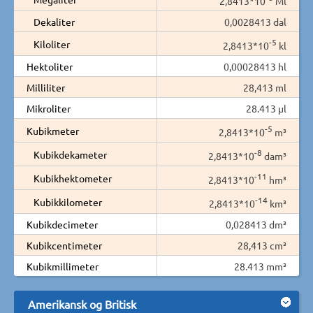
2,8413*10
Ml
Dekaliter
0,0028413 dal
-5
Kiloliter
2,8413*10
kl
Hektoliter
0,00028413 hl
Milliliter
28,413 ml
Mikroliter
28.413 µl
-5
Kubikmeter
2,8413*10
m³
-8
Kubikdekameter
2,8413*10
dam³
-11
Kubikhektometer
2,8413*10
hm³
-14
Kubikkilometer
2,8413*10
km³
Kubikdecimeter
0,028413 dm³
Kubikcentimeter
28,413 cm³
Kubikmillimeter
28.413 mm³
Amerikansk og Britisk