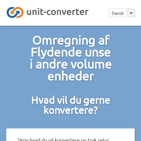
Dansk
Omregning af
Flydende unse
i andre volume
enheder
Hvad vil du gerne
konvertere?
Skriv hvad du vil konvertere og tryk retur.