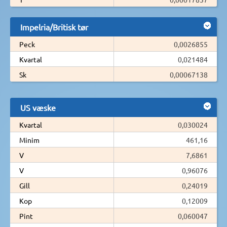
Impelria/Britisk tør
Peck
0,0026855
Kvartal
0,021484
Sk
0,00067138
US væske
Kvartal
0,030024
Minim
461,16
V
7,6861
V
0,96076
Gill
0,24019
Kop
0,12009
Pint
0,060047