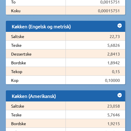
To
0,0015751
Koku
0,00015751
Køkken (Engelsk og metrisk)
Saltske
22,73
Teske
5,6826
Dessertske
2,8413
Bordske
1,8942
Tekop
0,15
Kop
0,10000
Køkken (Amerikansk)
Saltske
23,058
Teske
5,7646
Bordske
1,9215