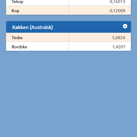
Tekop
0,16013
Kop
0,12009
Køkken (Australsk)
Teske
5,6826
Bordske
1,4207