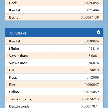
Peck
0,0026855
Kvartal
0,021484
Bushel
0,00067138
US væske
Kvartal
0,030024
Minim
461,16
Væske dram
7,6861
Væske unse
0,96076
Gill
0,24019
Kopp
0,12009
Pint
0,060047
Gallon
0,0075059
Tønde (öl, vine)
0,00024213
Benzin tønde
0,00017871