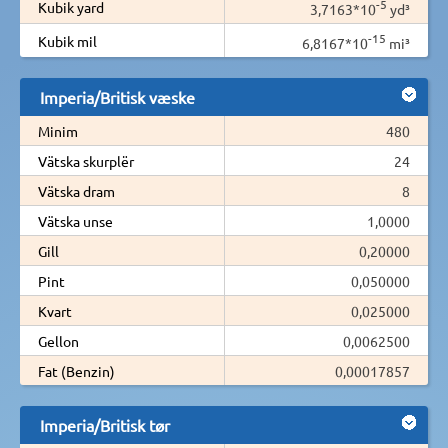
-5
Kubik yard
3,7163*10
yd³
-15
Kubik mil
6,8167*10
mi³
Imperia/Britisk væske
Minim
480
Vätska skurplër
24
Vätska dram
8
Vätska unse
1,0000
Gill
0,20000
Pint
0,050000
Kvart
0,025000
Gellon
0,0062500
Fat (Benzin)
0,00017857
Imperia/Britisk tør