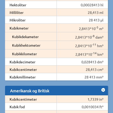
Hektoliter
0,00028413 hl
Milliliter
28,413 ml
Mikroliter
28 413 µl
-5
Kubikmeter
2,8413*10
m³
-8
Kubikdekameter
2,8413*10
dam³
-11
Kubikhektometer
2,8413*10
hm³
-14
Kubikkilometer
2,8413*10
km³
Kubikdecimeter
0,028413 dm³
Kubikcentimeter
28,413 cm³
Kubikmillimeter
28 413 mm³
Amerikansk og Britisk
Kubikcentimeter
1,7339 in³
Kubik fod
0,0010034 ft³