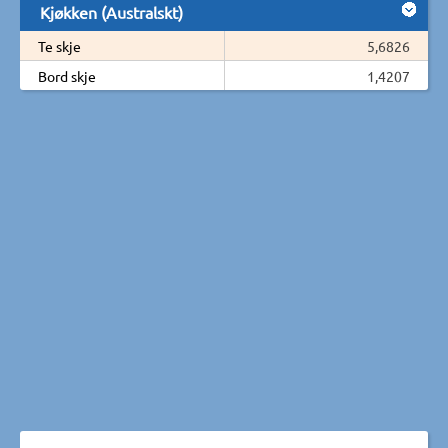
Kjøkken (Australskt)
Te skje
5,6826
Bord skje
1,4207