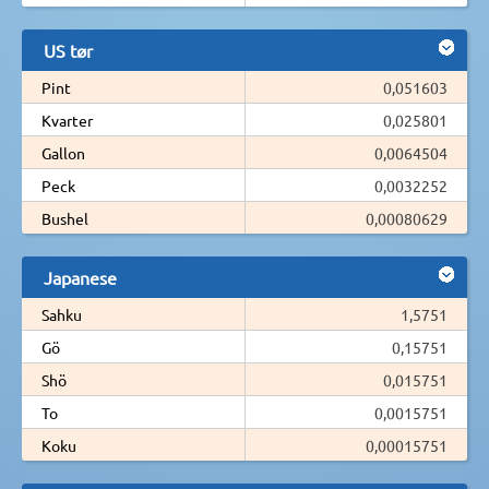
US tør
Pint
0,051603
Kvarter
0,025801
Gallon
0,0064504
Peck
0,0032252
Bushel
0,00080629
Japanese
Sahku
1,5751
Gö
0,15751
Shö
0,015751
To
0,0015751
Koku
0,00015751