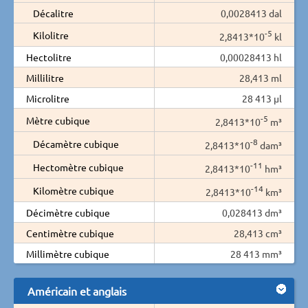
Décalitre
0,0028413 dal
-5
Kilolitre
2,8413*10
kl
Hectolitre
0,00028413 hl
Millilitre
28,413 ml
Microlitre
28 413 µl
-5
Mètre cubique
2,8413*10
m³
-8
Décamètre cubique
2,8413*10
dam³
-11
Hectomètre cubique
2,8413*10
hm³
-14
Kilomètre cubique
2,8413*10
km³
Décimètre cubique
0,028413 dm³
Centimètre cubique
28,413 cm³
Millimètre cubique
28 413 mm³
Américain et anglais