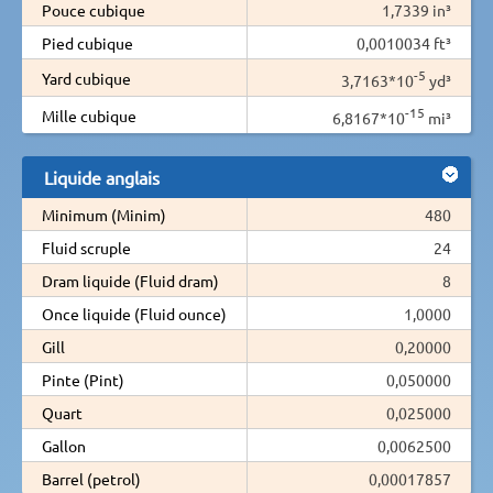
Pouce cubique
1,7339 in³
Pied cubique
0,0010034 ft³
-5
Yard cubique
3,7163*10
yd³
-15
Mille cubique
6,8167*10
mi³
Liquide anglais
Minimum (Minim)
480
Fluid scruple
24
Dram liquide (Fluid dram)
8
Once liquide (Fluid ounce)
1,0000
Gill
0,20000
Pinte (Pint)
0,050000
Quart
0,025000
Gallon
0,0062500
Barrel (petrol)
0,00017857