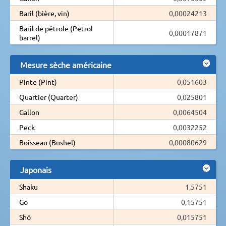
Baril (bière, vin)
0,00024213
Baril de pétrole (Petrol
0,00017871
barrel)
Mesure sèche américaine
Pinte (Pint)
0,051603
Quartier (Quarter)
0,025801
Gallon
0,0064504
Peck
0,0032252
Boisseau (Bushel)
0,00080629
Japonais
Shaku
1,5751
Gō
0,15751
Shō
0,015751