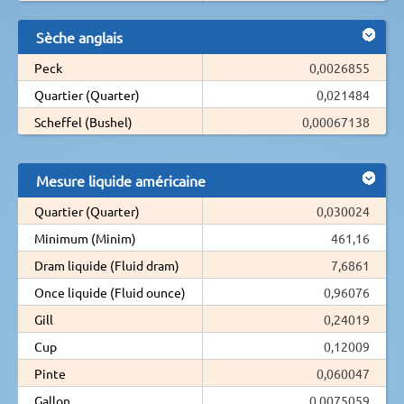
Sèche anglais
Peck
0,0026855
Quartier (Quarter)
0,021484
Scheffel (Bushel)
0,00067138
Mesure liquide américaine
Quartier (Quarter)
0,030024
Minimum (Minim)
461,16
Dram liquide (Fluid dram)
7,6861
Once liquide (Fluid ounce)
0,96076
Gill
0,24019
Cup
0,12009
Pinte
0,060047
Gallon
0,0075059