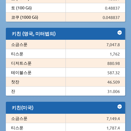
토 (100 Gō)
0.48837
코쿠 (1000 Gō)
0.048837
키친 (영국, 미터법의)
소금스푼
7,047.8
티스푼
1,762
디저트스푼
880.98
테이블스푼
587.32
찻잔
46.509
잔
31.006
키친(미국)
소금스푼
7,149.4
티스푼
1,787.4