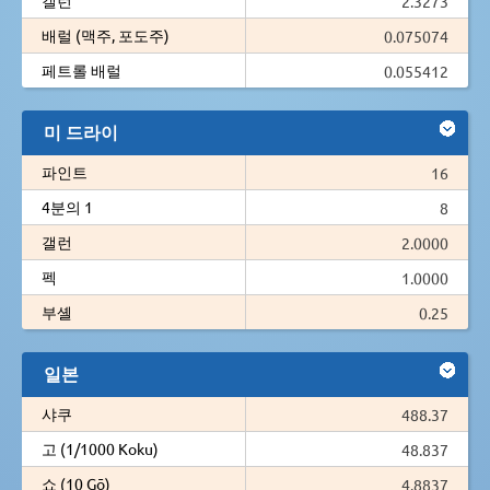
2.3273
배럴 (맥주, 포도주)
0.075074
페트롤 배럴
0.055412
미 드라이
파인트
16
4분의 1
8
갤런
2.0000
펙
1.0000
부셸
0.25
일본
샤쿠
488.37
고 (1/1000 Koku)
48.837
쇼 (10 Gō)
4.8837