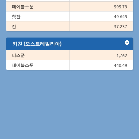
테이블스푼
595.79
찻잔
49.649
잔
37.237
키친 (오스트레일리아)
티스푼
1,762
테이블스푼
440.49