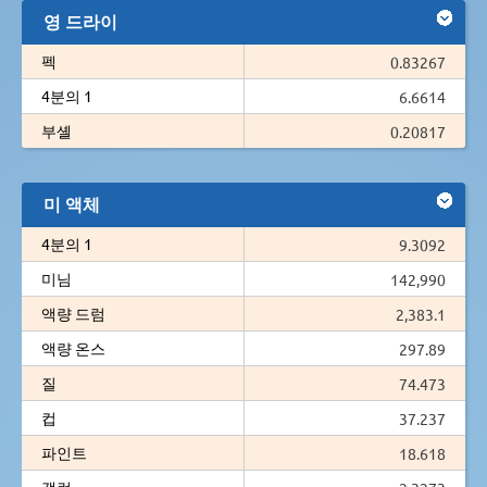
영 드라이
펙
0.83267
4분의 1
6.6614
부셸
0.20817
미 액체
4분의 1
9.3092
미님
142,990
액량 드럼
2,383.1
액량 온스
297.89
질
74.473
컵
37.237
파인트
18.618
갤런