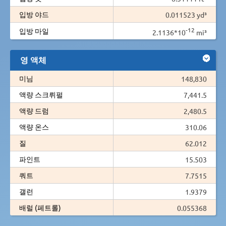
입방 야드
0.011523 yd³
-12
입방 마일
2.1136*10
mi³
영 액체
미님
148,830
액량 스크뤼펄
7,441.5
액량 드럼
2,480.5
액량 온스
310.06
질
62.012
파인트
15.503
쿼트
7.7515
갤런
1.9379
배럴 (페트롤)
0.055368